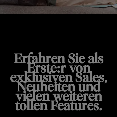
De'Longhi Newsletter
Erfahren Sie als
Erste:r von
exklusiven Sales,
Neuheiten und
vielen weiteren
tollen Features.