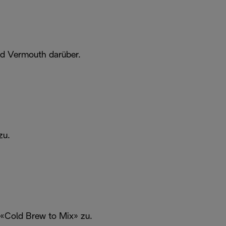
nd Vermouth darüber.
zu.
n «Cold Brew to Mix» zu.