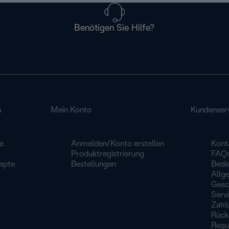
Benötigen Sie Hilfe?
n
Mein Konto
Kundenser
e
Anmelden/Konto erstellen
Kont
Produktregistrierung
FAQ
epte
Bestellungen
Bedi
Allg
Gesc
Serv
Zahl
Rück
Regu