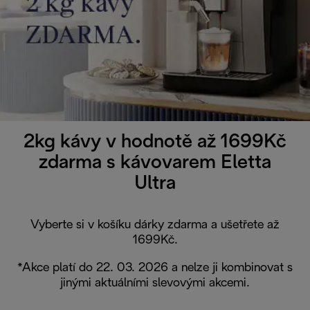
2kg kávy v hodnotě až 1699Kč
zdarma s kávovarem Eletta
Ultra
Vyberte si v košíku dárky zdarma a ušetřete až
1699Kč.
*Akce platí do 22. 03. 2026 a nelze ji kombinovat s
jinými aktuálními slevovými akcemi.