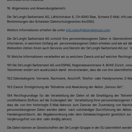
18. Allgemeines und Anwendungsbereich:
Die De'Longhi Switzerland AG, Lättichstrasse 6, CH-6340 Baar, Schweiz E-Mail: info.s
Bestimmungen des Schweizer Datenschutzgesetzes (revDSG).
Weitere Informationen erhalten Sie unter
info.swiss@delonghigroup.com
.
Die De'Longhi Switzerland AG schützt Ihre personenbezogenen Daten in Übereinstim
informieren, in welchem Umfang wir personenbezogenen Daten erheben und wie wir dies
Webseiten stehen Ihnen auch Services und Dienste der De'Longhi Switzerland AG zur Ve
19. Welche Informationen verarbeiten wir zu welchem Zweck und auf welcher Rechtsg
19.1 Die De'Longhi Switzerland AG und ESPAS, Naglerwiesenstrasse 4, 8049 Zürich, ver
Teilnehmer erklärt sich ausdrücklich damit einverstanden, dass die von ihm übermitt
19.2 Datenkategorie: Vorname, Nachname, Anschrift, Telefon- oder Handynummer, E-M
19.3 Zweck: Ermöglichung der Teilnahme und Abwicklung der Aktion „Genuss-Set“.
19.4 Rechtsgrundlage für die Verarbeitung der Daten ist die Einwilligung der Teiln
unmittelbaren Einfluss auf die Zulässigkeit der Verarbeitung Ihrer personenbezogenen
dass die von ihm hinterlegte E-Mail-Adresse zum Zwecke der Zusendung von Nachric
personenbezogenen Daten werden daher nach vollständiger Durchführung der Aktion ge
Handelsgesetzbuch, der Abgabenordnung oder dem Geldwäschegesetz gesetzlich zur S
Verjährungsfrist von drei oder dreißig Jahren).
Die Daten können an Gesellschaften der De’Longhi-Gruppe in der EU übermittelt werde