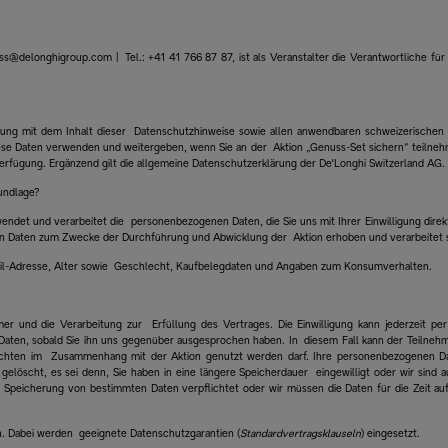
wiss@delonghigroup.com | Tel.: +41 41 766 87 87, ist als Veranstalter die Verantwortliche
mung mit dem Inhalt dieser Datenschutzhinweise sowie allen anwendbaren schweizerischen
e Daten verwenden und weitergeben, wenn Sie an der Aktion „Genuss-Set sichern“ teilnehme
rfügung. Ergänzend gilt die allgemeine Datenschutzerklärung der De'Longhi Switzerland AG.
rundlage?
wendet und verarbeitet die personenbezogenen Daten, die Sie uns mit Ihrer Einwilligung dir
elten Daten zum Zwecke der Durchführung und Abwicklung der Aktion erhoben und verarbeite
ail-Adresse, Alter sowie Geschlecht, Kaufbelegdaten und Angaben zum Konsumverhalten.
ehmer und die Verarbeitung zur Erfüllung des Vertrages. Die Einwilligung kann jederzeit 
 Daten, sobald Sie ihn uns gegenüber ausgesprochen haben. In diesem Fall kann der Teilneh
hten im Zusammenhang mit der Aktion genutzt werden darf. Ihre personenbezogenen Date
löscht, es sei denn, Sie haben in eine längere Speicherdauer eingewilligt oder wir sind
peicherung von bestimmten Daten verpflichtet oder wir müssen die Daten für die Zeit a
n. Dabei werden geeignete Datenschutzgarantien (
Standardvertragsklauseln
) eingesetzt.