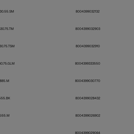
30.55.SM
8004399032132
30.75.TM
8004399032903
30.75.TSM
8004399032910
0.75.GLM
8004399333550
885.M
8004399030770
555.BK
8004399028432
555.M
8004399026902
8004399029064