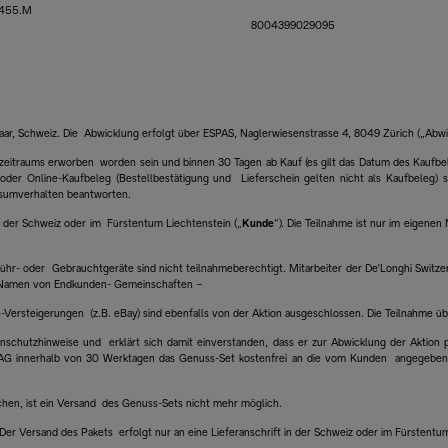
455.M
8004399029095
 Baar, Schweiz. Die Abwicklung erfolgt über ESPAS, Naglerwiesenstrasse 4, 8049 Zürich („Abwi
eitraums erworben worden sein und binnen 30 Tagen ab Kauf (es gilt das Datum des Kaufbeleg
 oder Online-Kaufbeleg (Bestellbestätigung und Lieferschein gelten nicht als Kaufbele
nsumverhalten beantworten.
n der Schweiz oder im Fürstentum Liechtenstein („
Kunde
“). Die Teilnahme ist nur im eigen
hr- oder Gebrauchtgeräte sind nicht teilnahmeberechtigt. Mitarbeiter der De'Longhi Switze
im Namen von Endkunden- Gemeinschaften –
e-Versteigerungen (z.B. eBay) sind ebenfalls von der Aktion ausgeschlossen. Die Teilnahme ü
nschutzhinweise und erklärt sich damit einverstanden, dass er zur Abwicklung der Aktion 
AG innerhalb von 30 Werktagen das Genuss-Set kostenfrei an die vom Kunden angegebene A
hen, ist ein Versand des Genuss-Sets nicht mehr möglich.
. Der Versand des Pakets erfolgt nur an eine Lieferanschrift in der Schweiz oder im Fürstent