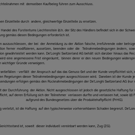
rfachteilnahmen mit demselben Kaufbeleg führen zum Ausschluss.
en Einzelteile durch andere, gleichwertige Einzelteile zu ersetzen.
im Handel des Fürstentums Liechtenstein (d.h. der Sitz des Händlers befindet sich in der Sc
rung gemäss diesen Bedingungen erforderlich ist.
ion auszuschliessen, der bei der Anmeldung zu der Aktion falsche, irreführende oder betr
ion ferner modifizieren, aussetzen, beenden oder die Teilnahmebedingungen ändern, sow
on gewährleistet werden kann. De'Longhi Switzerland AG behält sich darüber hinaus das Rec
 wird eine angemessene Frist eingeräumt, binnen derer er den neuen Bedingungen widersp
gen wichtiger Gründe verweigern.
arantiefällen - verfällt der Anspruch auf das das Genuss-Set und der Kunde verpflichtet sic
ach den Regelungen dieser Teilnahmebedingungen ausgeschlossen wird. Daneben ist der Kunde 
cksendungen erfolgen gemäss den Rücknahmebedingungen der De'Longhi Switzerland AG (nur mi
 der Durchführung der Aktion. Nicht ausgeschlossen ist jedoch die gesetzliche Haftung für (a
licht, auf deren Erfüllung sich der Teilnehmer verlassen durfte und verlassen hat, sowie (d
aufgrund des Bundesgesetzes über die Produktehaftpflicht (PrHG).
sig verletzt, ist die Haftung auf den typischerweise vorhersehbaren Schaden begrenzt. De'Lon
erichtsstand ist, soweit dieser individuell vereinbart werden kann, Zug (ZG).