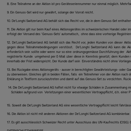
8. Eine Teilnahme an der Aktion ist pro Geräteseriennummer nur einmal möglich. Meh
9. Ein Genuss-Set wird nur gewährt, solange der Vorrat reicht.
10. De'Longhi Switzerland AG behält sich das Recht vor, die in dem Genuss-Set enthalten
11. Die Aktion gilt nur beim Kauf eines Aktionsgerätes im schweizerischen Handel oder 
erfolgt der Versand des ‘Genuss-Sets‘ automatisch, ohne dass eine vorherige Registrie
12. De'Longhi Switzerland AG behält sich das Recht vor, jeden Kunden von dieser Akt
gegen diese Teilnahmebedingungen verstösst. De'Longhi Switzerland AG kann die Akt
erforderlich sein sollte oder wenn nur so eine ordnungsgemässe Durchführung der Akti
registrierte Kunde umgehend per E-Mail über diese in Kenntnis gesetzt; dem Kunden
innerhalb der Frist widerspricht. Der Kunde darf sein Einverständnis nicht ohne Vorlie
13. Bei Rückgabe eines Aktionsgeräts - ausser in berechtigten Gewährleistungs- oder G
zu überweisen. Gleiches gilt in beiden Fällen, falls ein Teilnehmer von der Aktion n
Erklärung in Textform zurückzutreten und damit auf das Genuss-Set zu verzichten. Rü
14. Die De'Longhi Switzerland AG haftet nicht für etwaige Schäden in Zusammenhang mit
Schäden aufgrund von Verletzungen einer wesentlichen Vertragspflicht, d.h. einer Pf
15. Soweit die De'Longhi Switzerland AG eine wesentliche Vertragspflicht leicht fahrläs
16. Die Aktion ist nicht mit anderen Aktionen der De'Longhi Switzerland AG kombinierbar.
17. Es gilt ausschliesslich Schweizer Recht unter Ausschluss des UN-Kaufrechts (CISG). G
DATENSCHUTZHINWEISE