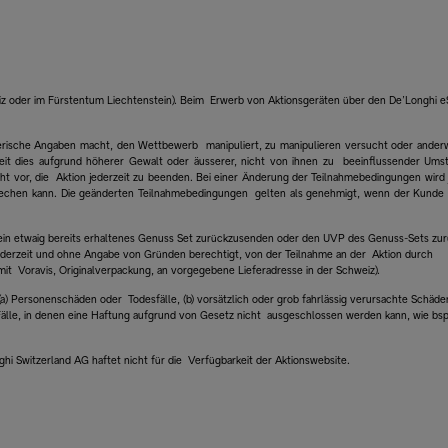
hweiz oder im Fürstentum Liechtenstein). Beim Erwerb von Aktionsgeräten über den De’Longhi 
ügerische Angaben macht, den Wettbewerb manipuliert, zu manipulieren versucht oder anderw
eit dies aufgrund höherer Gewalt oder äusserer, nicht von ihnen zu beeinflussender Ums
ht vor, die Aktion jederzeit zu beenden. Bei einer Änderung der Teilnahmebedingungen wird 
rechen kann. Die geänderten Teilnahmebedingungen gelten als genehmigt, wenn der Kunde 
h, ein etwaig bereits erhaltenes Genuss Set zurückzusenden oder den UVP des Genuss-Sets zu
jederzeit und ohne Angabe von Gründen berechtigt, von der Teilnahme an der Aktion durch
t Voravis, Originalverpackung, an vorgegebene Lieferadresse in der Schweiz).
) Personenschäden oder Todesfälle, (b) vorsätzlich oder grob fahrlässig verursachte Schäden
) Fälle, in denen eine Haftung aufgrund von Gesetz nicht ausgeschlossen werden kann, wie bs
ghi Switzerland AG haftet nicht für die Verfügbarkeit der Aktionswebsite.