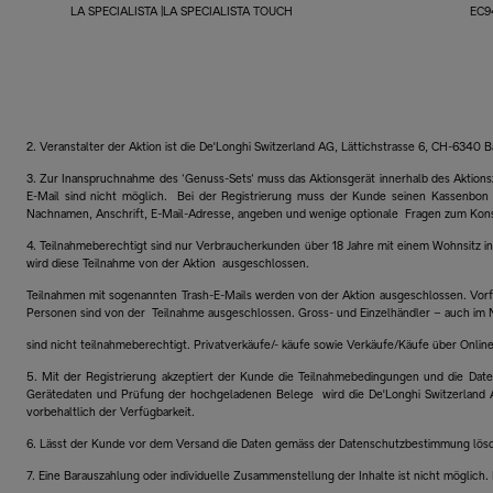
LA SPECIALISTA |LA SPECIALISTA TOUCH
EC9
2. Veranstalter der Aktion ist die De'Longhi Switzerland AG, Lättichstrasse 6, CH-6340
3. Zur Inanspruchnahme des ‘Genuss-Sets‘ muss das Aktionsgerät innerhalb des Aktionsz
E-Mail sind nicht möglich. Bei der Registrierung muss der Kunde seinen Kassenbon
Nachnamen, Anschrift, E-Mail-Adresse, angeben und wenige optionale Fragen zum Ko
4. Teilnahmeberechtigt sind nur Verbraucherkunden über 18 Jahre mit einem Wohnsitz i
wird diese Teilnahme von der Aktion ausgeschlossen.
Teilnahmen mit sogenannten Trash-E-Mails werden von der Aktion ausgeschlossen. Vorfü
Personen sind von der Teilnahme ausgeschlossen. Gross- und Einzelhändler – auch 
sind nicht teilnahmeberechtigt. Privatverkäufe/- käufe sowie Verkäufe/Käufe über Onlin
5. Mit der Registrierung akzeptiert der Kunde die Teilnahmebedingungen und die Date
Gerätedaten und Prüfung der hochgeladenen Belege wird die De'Longhi Switzerland 
vorbehaltlich der Verfügbarkeit.
6. Lässt der Kunde vor dem Versand die Daten gemäss der Datenschutzbestimmung lösc
7. Eine Barauszahlung oder individuelle Zusammenstellung der Inhalte ist nicht möglich