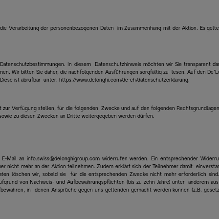
 für die Verarbeitung der personenbezogenen Daten im Zusammenhang mit der Aktion. Es gelte
 Datenschutzbestimmungen. In diesem Datenschutzhinweis möchten wir Sie transparent da
n. Wir bitten Sie daher, die nachfolgenden Ausführungen sorgfältig zu lesen. Auf den De’L
 Diese ist abrufbar unter: https://www.delonghi.com/de-ch/datenschutzerklarung.
ekt zur Verfügung stellen, für die folgenden Zwecke und auf den folgenden Rechtsgrundlagen
t sowie zu diesen Zwecken an Dritte weitergegeben werden dürfen.
per E-Mail an info.swiss@delonghigroup.com widerrufen werden. Ein entsprechender Widerru
mer nicht mehr an der Aktion teilnehmen. Zudem erklärt sich der Teilnehmer damit einversta
n löschen wir, sobald sie für die entsprechenden Zwecke nicht mehr erforderlich sind.
 aufgrund von Nachweis- und Aufbewahrungspflichten (bis zu zehn Jahre) unter anderem au
ufbewahren, in denen Ansprüche gegen uns geltenden gemacht werden können (z.B. gesetz