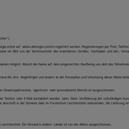
ckler“).
s) online auf aktion.delonghi.com/ch registriert werden. Registrierungen per Post, Telefon
g) sowie ein Bild von der Seriennummer des erworbenen Gerätes hochladen und den, Vorn
en Namen möglich. Weicht der Name auf dem eingereichten Kaufbeleg von dem des Teilnehmer
rland AG, ihre Angehörigen und andere an der Konzeption und Umsetzung dieser Aktion betei
ber Gewinnspielvereine, -agenturen oder automatisierte Dienste ist ausgeschlossen.
per Telefon oder E-Mail kontaktiert werden kann. Nach Verifizierung der vollständigen Kun
nschrift in der Schweiz oder im Fürstentum Liechtenstein übersenden. Die Lieferung er
um Liechtenstein. Ein Versand in andere Länder ist von der Aktion ausgeschlossen.