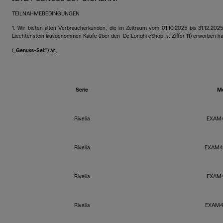
TEILNAHMEBEDINGUNGEN
1. Wir bieten allen Verbraucherkunden, die im Zeitraum vom 01.10.2025 bis 31.12.2025
Liechtenstein (ausgenommen Käufe über den De’Longhi eShop, s. Ziffer 11) erworben ha
(„
Genuss-Set
“) an.
Serie
M
Rivelia
EXAM4
Rivelia
EXAM4
Rivelia
EXAM4
Rivelia
EXAM4