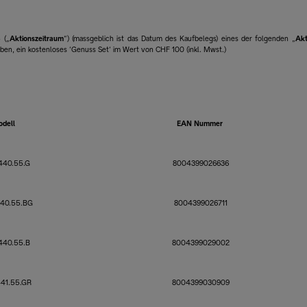
 („
Aktionszeitraum
“) (massgeblich ist das Datum des Kaufbelegs) eines der folgenden „
Akt
ben, ein kostenloses ‘Genuss Set‘ im Wert von CHF 100 (inkl. Mwst.)
odell
EAN Nummer
40.55.G
8004399026636
40.55.BG
8004399026711
40.55.B
8004399029002
41.55.GR
8004399030909