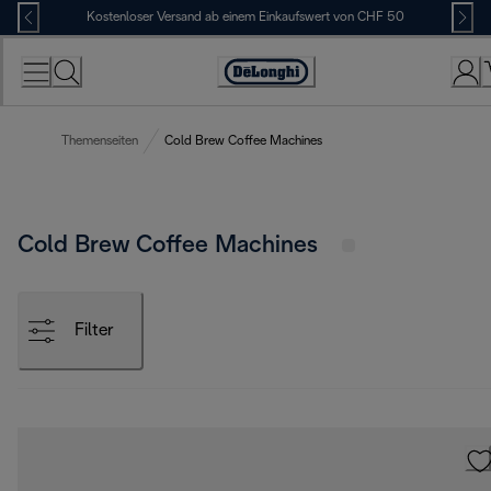
Skip
Kostenloser Versand ab einem Einkaufswert von CHF 50
to
Content
Erklärung
zur
Zugänglichkeit
Themenseiten
Cold Brew Coffee Machines
Cold Brew Coffee Machines
Filter