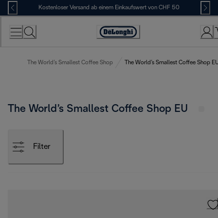
Skip
Kostenloser Versand ab einem Einkaufswert von CHF 50
to
Content
Erklärung
zur
Zugänglichkeit
The World’s Smallest Coffee Shop
The World’s Smallest Coffee Shop E
The World’s Smallest Coffee Shop EU
Filter