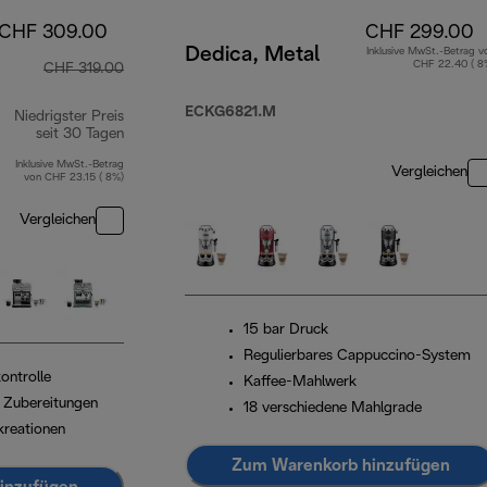
CHF 309.00
CHF 299.00
Dedica, Metal
Inklusive MwSt.-Betrag v
CHF 22.40 ( 8
CHF 319.00
ECKG6821.M
Niedrigster Preis
seit 30 Tagen
Inklusive MwSt.-Betrag
Vergleichen
von CHF 23.15 ( 8%)
Vergleichen
15 bar Druck
Regulierbares Cappuccino-System
ontrolle
Kaffee-Mahlwerk
e Zubereitungen
18 verschiedene Mahlgrade
kreationen
Zum Warenkorb hinzufügen