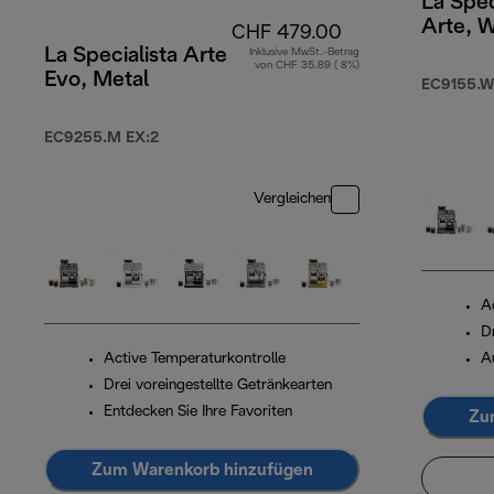
La Spec
Arte, W
CHF 479.00
La Specialista Arte
Inklusive MwSt.-Betrag
von CHF 35.89 ( 8%)
Evo, Metal
EC9155.W
EC9255.M EX:2
Vergleichen
A
D
Active Temperaturkontrolle
A
Drei voreingestellte Getränkearten
Entdecken Sie Ihre Favoriten
Zu
Zum Warenkorb hinzufügen