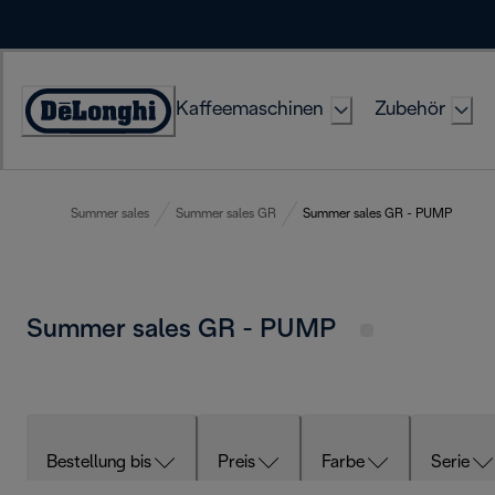
Skip
to
Content
Kaffeemaschinen
Zubehör
Erklärung
zur
Zugänglichkeit
Summer sales
Summer sales GR
Summer sales GR - PUMP
Summer sales GR - PUMP
Bestellung bis
Preis
Farbe
Serie