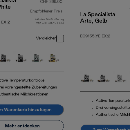
ialista
CHF 399.00
hite
Empfohlener Preis
La Specialista
Inklusive MwSt.-Betrag
Arte, Gelb
Originalpreis CHF 399.00
 EX:2
von CHF 28.40 ( 8%)
EC9155.YE EX:2
Vergleichen
ctive Temperaturkontrolle
rei voreingestellte Zubereitungen
uthentische Milchkreationen
Active Temperaturk
Drei voreingestellt
m Warenkorb hinzufügen
Authentische Milch
Mehr entdecken