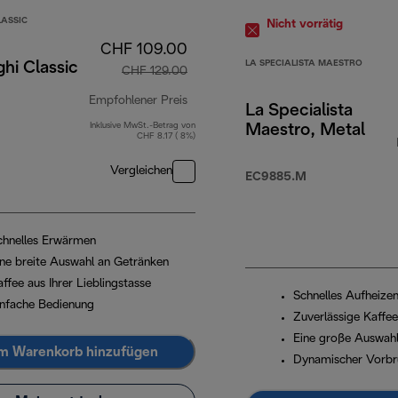
LASSIC
Nicht vorrätig
CHF 109.00
LA SPECIALISTA MAESTRO
hi Classic
CHF 129.00
Empfohlener Preis
La Specialista
Inklusive MwSt.-Betrag von
Maestro, Metal
Originalpreis CHF 129.00
CHF 8.17 ( 8%)
Vergleichen
EC9885.M
chnelles Erwärmen
ine breite Auswahl an Getränken
ffee aus Ihrer Lieblingstasse
Schnelles Aufheize
infache Bedienung
Zuverlässige Kaffe
Eine große Auswahl
m Warenkorb hinzufügen
Dynamischer Vorb