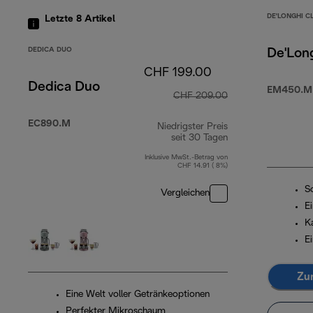
DE'LONGHI C
Letzte 8
Artikel
DEDICA DUO
De'Long
CHF 199.00
Dedica Duo
EM450.M
CHF 209.00
EC890.M
Niedrigster Preis
seit 30 Tagen
Inklusive MwSt.-Betrag von
CHF 14.91 ( 8%)
S
Vergleichen
E
Ka
E
Zu
Eine Welt voller Getränkeoptionen
Perfekter Mikroschaum