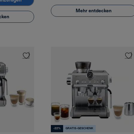
inzufügen
Mehr entdecken
cken
-22%
GRATIS-GESCHENK