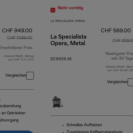
Nicht vorrätig
LA SPECIALISTA OPERA
CHF 949.00
CHF 569.00
La Specialista
CHF 1'099.00
CHF 629.
Opera, Metal
Empfohlener Preis
Niedrigster Pre
Inklusive MwSt.-Betrag
Originalpreis CHF 1'099.00
seit 30 Tag
EC9555.M
von CHF 71.11 ( 8%)
Inklusive MwSt.-Betr
von CHF 42.64 ( 8
Vergleichen
Vergleichen
n
ezubereitung
 an Getränken
rühvorgang
Schnelles Aufheizen
Zuverlässige Kaffeezubereitung