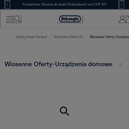
Skip
Kostenloser Versand ab einem Einkaufswert von CHF 50
to
Content
Erklärung
zur
Zugänglichkeit
Spring Deals General
Wiosenne Oferty PL
Wiosenne Oferty-Urządz
Wiosenne Oferty-Urządzenia domowe