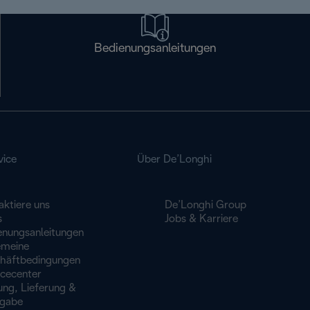
Bedienungsanleitungen
vice
Über De’Longhi
aktiere uns
De’Longhi Group
s
Jobs & Karriere
enungsanleitungen
emeine
häftbedingungen
icecenter
ung, Lieferung &
gabe