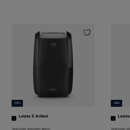
-13%
-16%
Letzte 5
Artikel
Letzte
TASCIUGO ARIADRY MULTI
TASCIUGO A