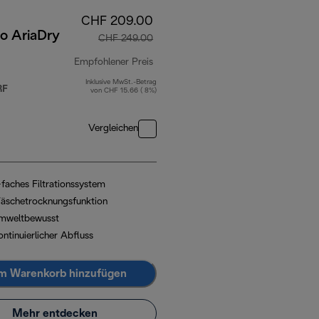
CHF 209.00
o AriaDry
CHF 249.00
Empfohlener Preis
Inklusive MwSt.-Betrag
 399.00
Originalpreis CHF 249.00
RF
von CHF 15.66 ( 8%)
Vergleichen
-faches Filtrationssystem
äschetrocknungsfunktion
mweltbewusst
ntinuierlicher Abfluss
m Warenkorb hinzufügen
Mehr entdecken