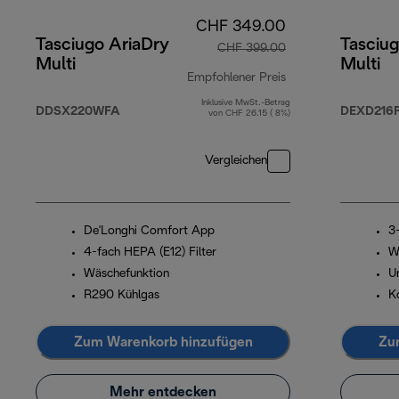
CHF 349.00
Tasciugo AriaDry
Tasciug
CHF 399.00
Multi
Multi
Empfohlener Preis
Inklusive MwSt.-Betrag
Originalpreis CHF
DDSX220WFA
DEXD216
von CHF 26.15 ( 8%)
Vergleichen
De'Longhi Comfort App
3
4-fach HEPA (E12) Filter
W
Wäschefunktion
U
R290 Kühlgas
Ko
Zum Warenkorb hinzufügen
Zu
Mehr entdecken