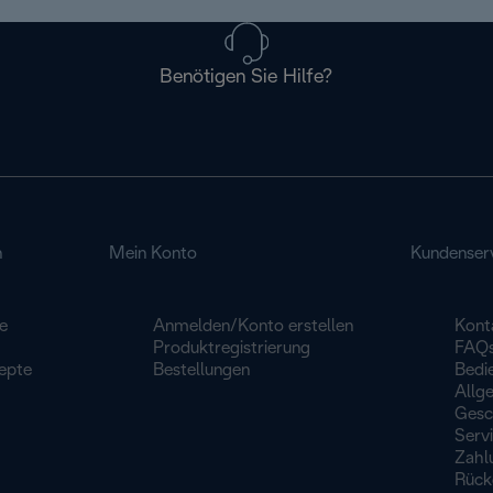
Benötigen Sie Hilfe?
n
Mein Konto
Kundenser
e
Anmelden/Konto erstellen
Kont
Produktregistrierung
FAQ
epte
Bestellungen
Bedi
Allg
Gesc
Serv
Zahl
Rück