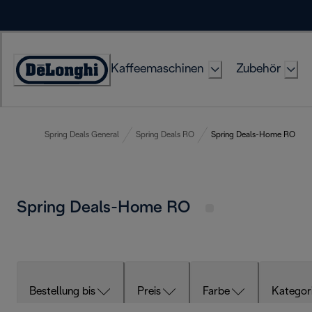
Skip
to
Content
Kaffeemaschinen
Zubehör
Erklärung
zur
Zugänglichkeit
Spring Deals General
Spring Deals RO
Spring Deals-Home RO
Spring Deals-Home RO
Bestellung bis
Preis
Farbe
Kategor