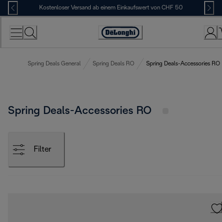
Skip
Kostenloser Versand ab einem Einkaufswert von CHF 50
to
Content
Erklärung
zur
Zugänglichkeit
Spring Deals General
Spring Deals RO
Spring Deals-Accessories RO
Spring Deals-Accessories RO
Filter