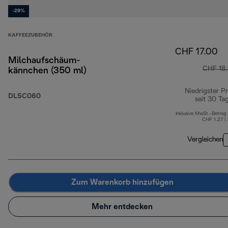
-29%
KAFFEEZUBEHÖR
CHF 17.00
Milchaufschäum-
CHF 18
kännchen (350 ml)
Niedrigster Pr
DLSC060
seit 30 Ta
Inklusive MwSt.-Betrag
CHF 1.27 (
Vergleichen
Zum Warenkorb hinzufügen
Mehr entdecken