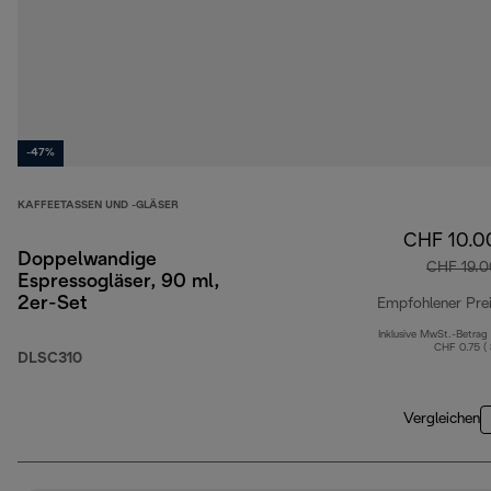
-47%
KAFFEETASSEN UND -GLÄSER
CHF 10.0
Doppelwandige
CHF 19.0
Espressogläser, 90 ml,
2er-Set
Empfohlener Pre
Inklusive MwSt.-Betrag
CHF 0.75 (
DLSC310
Vergleichen