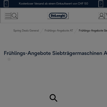
Skip
Kostenloser Versand ab einem Einkaufswert von CHF 50
to
Content
Erklärung
zur
Zugänglichkeit
Spring Deals General
Frühlings-Angebote AT
Frühlings-Angebote Si
Frühlings-Angebote Siebträgermaschinen 