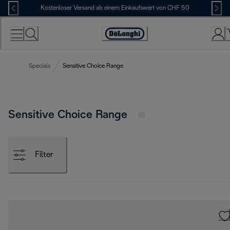
Skip
Kostenloser Versand ab einem Einkaufswert von CHF 50
to
Content
Erklärung
zur
Zugänglichkeit
Specials
Sensitive Choice Range
Sensitive Choice Range
Filter