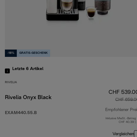
-18%
GRATIS-GESCHENK
Letzte 6
Artikel
RIVELIA
CHF 539.0
Rivelia Onyx Black
CHF 659.0
Empfohlener Pre
EXAM440.55.B
Inklusive MwSt.-Betrag
CHF 40.39 (
Vergleichen