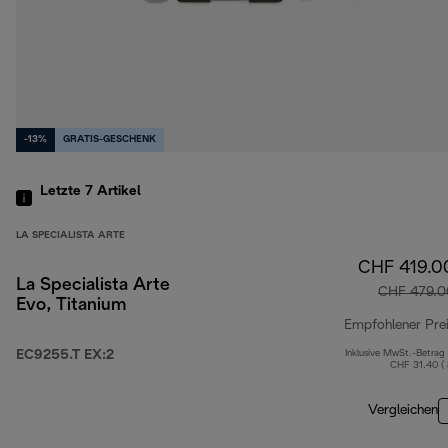
-13%
GRATIS-GESCHENK
Letzte 7
Artikel
LA SPECIALISTA ARTE
CHF 419.0
La Specialista Arte
CHF 479.0
Evo, Titanium
Empfohlener Pre
EC9255.T EX:2
Inklusive MwSt.-Betrag
CHF 31.40 (
Vergleichen