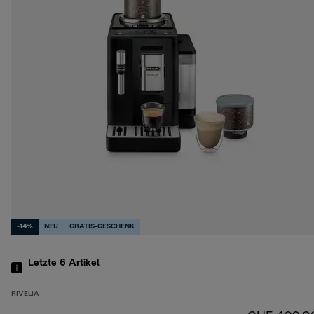
-14%
NEU
GRATIS-GESCHENK
Letzte 6
Artikel
RIVELIA