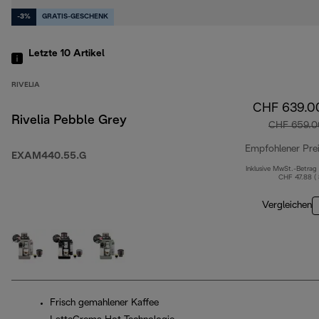
-3%
GRATIS-GESCHENK
Letzte 10
Artikel
RIVELIA
CHF 639.0
Rivelia Pebble Grey
CHF 659.0
Empfohlener Pre
EXAM440.55.G
Inklusive MwSt.-Betrag
CHF 47.88 (
Vergleichen
Frisch gemahlener Kaffee