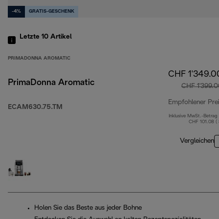
-4%
GRATIS-GESCHENK
Letzte 10
Artikel
PRIMADONNA AROMATIC
CHF 1'349.0
PrimaDonna Aromatic
CHF 1'399.0
Empfohlener Pre
ECAM630.75.TM
Inklusive MwSt.-Betrag
CHF 101.08 (
Vergleichen
Holen Sie das Beste aus jeder Bohne