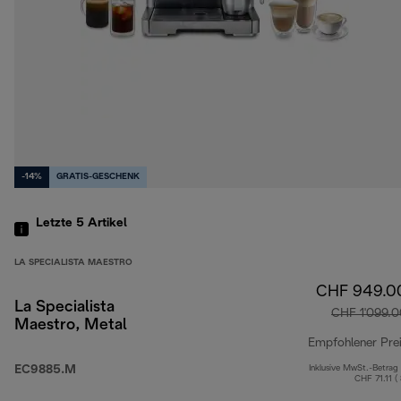
-14%
GRATIS-GESCHENK
Letzte 5
Artikel
LA SPECIALISTA MAESTRO
CHF 949.0
La Specialista
CHF 1'099.0
Maestro, Metal
Empfohlener Pre
EC9885.M
Inklusive MwSt.-Betrag
CHF 71.11 (