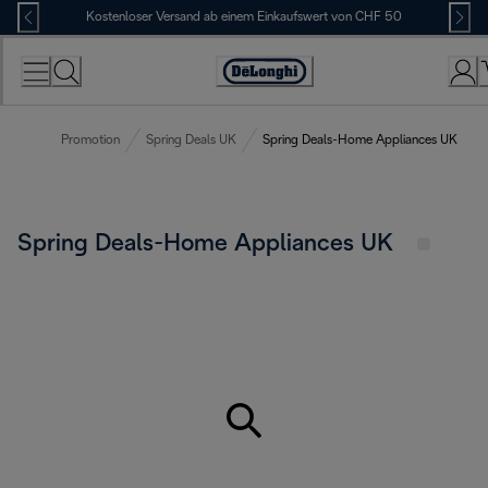
Skip
Kostenloser Versand ab einem Einkaufswert von CHF 50
to
Content
Erklärung
zur
Zugänglichkeit
Promotion
Spring Deals UK
Spring Deals-Home Appliances UK
Spring Deals-Home Appliances UK