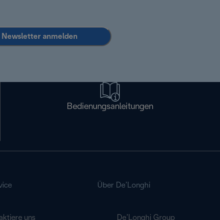
Newsletter anmelden
Bedienungsanleitungen
vice
Über De’Longhi
aktiere uns
De’Longhi Group