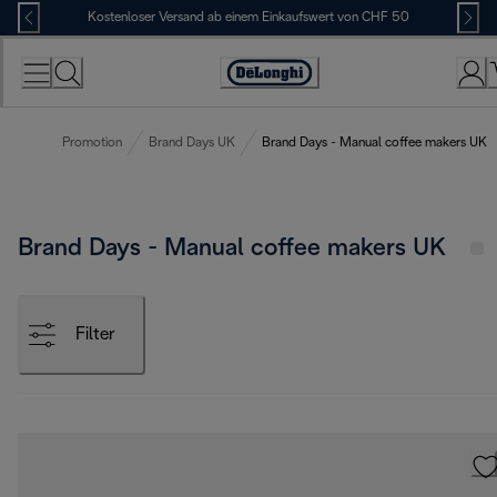
Skip
Kostenloser Versand ab einem Einkaufswert von CHF 50
to
Content
Erklärung
zur
Zugänglichkeit
Promotion
Brand Days UK
Brand Days - Manual coffee makers UK
Brand Days - Manual coffee makers UK
Filter