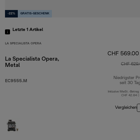
-22%
GRATIS-GESCHENK
Letzte 1
Artikel
LA SPECIALISTA OPERA
CHF 569.00
La Specialista Opera,
CHF 629
Metal
Niedrigster Pr
EC9555.M
seit 30 Ta
Inklusive MwSt.-Betrag
CHF 42.64 (
Vergleichen