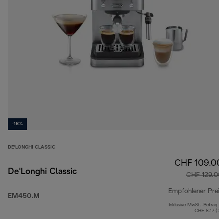
-16%
DE'LONGHI CLASSIC
CHF 109.0
De'Longhi Classic
CHF 129.0
Empfohlener Pre
EM450.M
Inklusive MwSt.-Betrag
CHF 8.17 (