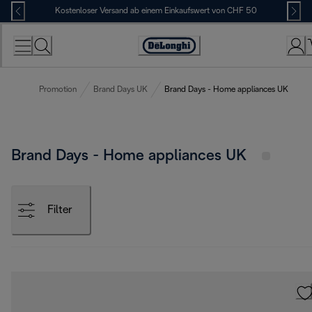
Skip
Kostenloser Versand ab einem Einkaufswert von CHF 50
to
Content
Erklärung
zur
Zugänglichkeit
Promotion
Brand Days UK
Brand Days - Home appliances UK
Brand Days - Home appliances UK
Filter