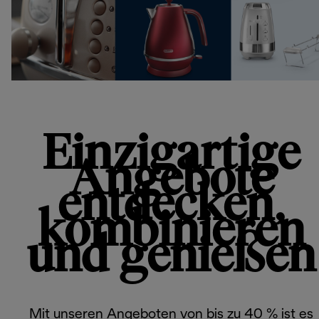
Einzigartige
Angebote
entdecken,
kombinieren
und genießen
Mit unseren Angeboten von bis zu 40 % ist es