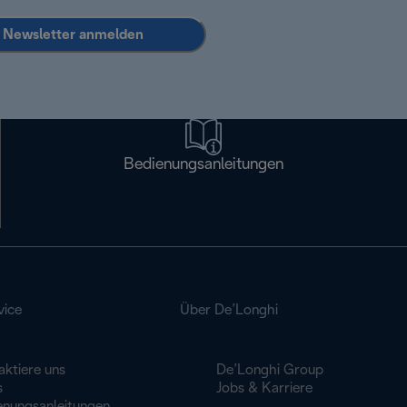
Newsletter anmelden
Bedienungsanleitungen
vice
Über De’Longhi
aktiere uns
De’Longhi Group
s
Jobs & Karriere
enungsanleitungen