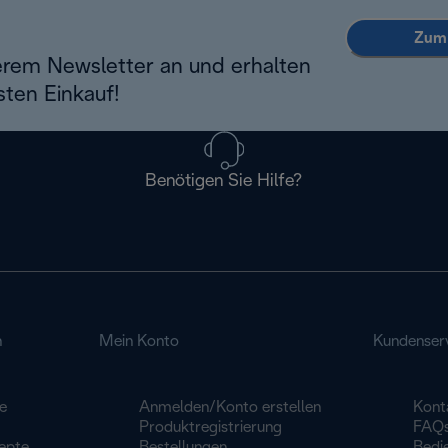
Zum 
erem Newsletter an und erhalten
sten Einkauf!
Benötigen Sie Hilfe?
n
Mein Konto
Kundenser
e
Anmelden/Konto erstellen
Kont
Produktregistrierung
FAQ
epte
Bestellungen
Bedi