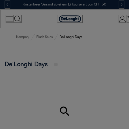
Skip
Kostenloser Versand ab einem Einkaufswert von CHF 50
to
Content
Erklärung
zur
Zugänglichkeit
Kampanj
Flash Sales
De'Longhi Days
De'Longhi Days