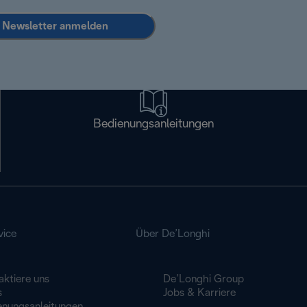
Newsletter anmelden
Bedienungsanleitungen
vice
Über De’Longhi
aktiere uns
De’Longhi Group
s
Jobs & Karriere
enungsanleitungen