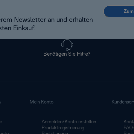
Zum 
erem Newsletter an und erhalten
sten Einkauf!
Benötigen Sie Hilfe?
n
Mein Konto
Kundenser
e
Anmelden/Konto erstellen
Kont
Produktregistrierung
FAQ
epte
Bestellungen
Bedi