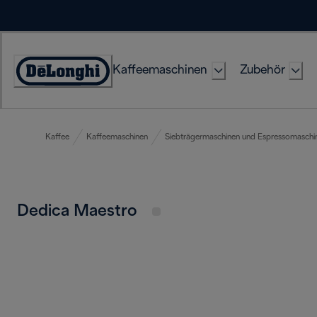
Skip
to
Content
Kaffeemaschinen
Zubehör
Erklärung
zur
Zugänglichkeit
Kaffee
Kaffeemaschinen
Siebträgermaschinen und Espressomaschi
Dedica Maestro