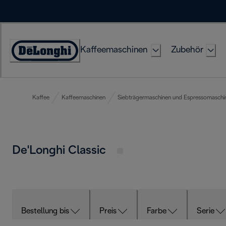
Skip
to
Content
Kaffeemaschinen
Zubehör
Erklärung
zur
Zugänglichkeit
Kaffee
Kaffeemaschinen
Siebträgermaschinen und Espressomaschi
De'Longhi Classic
Bestellung bis
Preis
Farbe
Serie