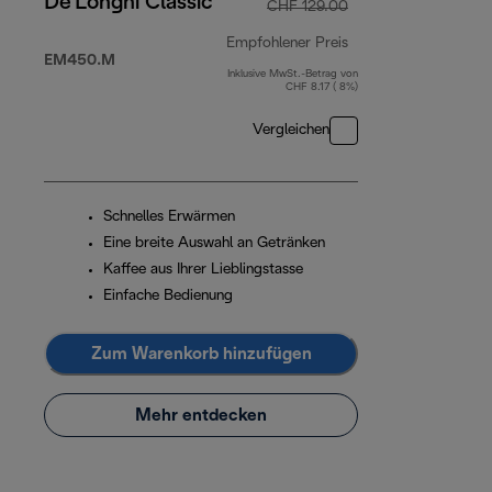
De'Longhi Classic
CHF 129.00
Empfohlener Preis
EM450.M
Inklusive MwSt.-Betrag von
Originalpreis CHF 
CHF 8.17 ( 8%)
Vergleichen
Schnelles Erwärmen
Eine breite Auswahl an Getränken
Kaffee aus Ihrer Lieblingstasse
Einfache Bedienung
Zum Warenkorb hinzufügen
Mehr entdecken