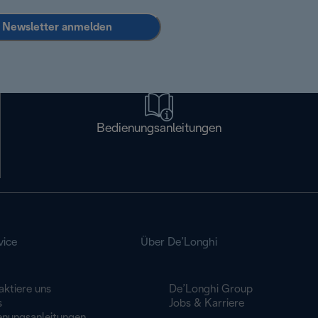
Newsletter anmelden
Bedienungsanleitungen
vice
Über De’Longhi
aktiere uns
De’Longhi Group
s
Jobs & Karriere
enungsanleitungen