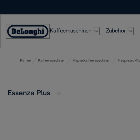
Skip
to
Content
Kaffeemaschinen
Zubehör
Erklärung
zur
Zugänglichkeit
Kaffee
Kaffeemaschinen
Kapselkaffeemaschinen
Nespresso-Ka
Essenza Plus