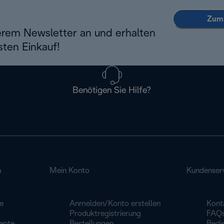
Zum 
erem Newsletter an und erhalten
sten Einkauf!
Benötigen Sie Hilfe?
n
Mein Konto
Kundenser
e
Anmelden/Konto erstellen
Kont
Produktregistrierung
FAQ
epte
Bestellungen
Bedi