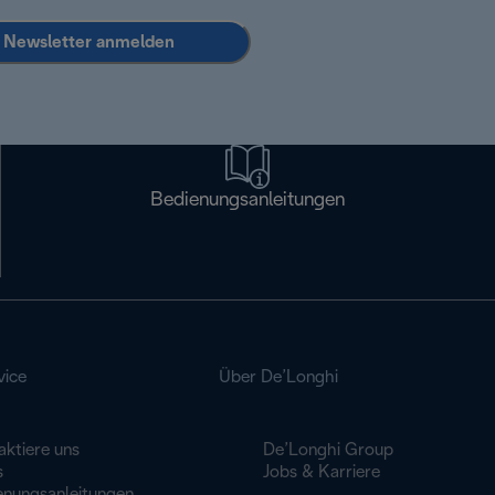
Newsletter anmelden
Bedienungsanleitungen
vice
Über De’Longhi
aktiere uns
De’Longhi Group
s
Jobs & Karriere
enungsanleitungen