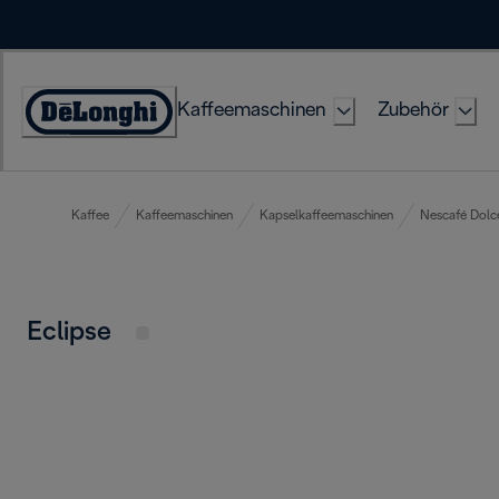
Skip
to
Content
Kaffeemaschinen
Zubehör
Erklärung
zur
Zugänglichkeit
Kaffee
Kaffeemaschinen
Kapselkaffeemaschinen
Nescafé Dolc
Eclipse