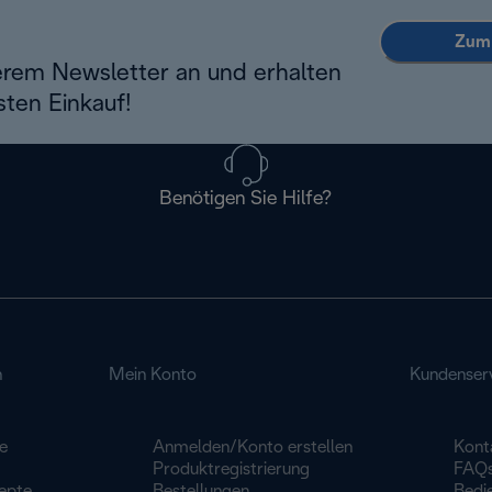
Zum 
erem Newsletter an und erhalten
sten Einkauf!
Benötigen Sie Hilfe?
n
Mein Konto
Kundenser
e
Anmelden/Konto erstellen
Kont
Produktregistrierung
FAQ
epte
Bestellungen
Bedi