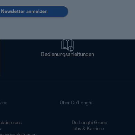
Newsletter anmelden
Bedienungsanleitungen
vice
Über De’Longhi
aktiere uns
De’Longhi Group
s
Jobs & Karriere
enungsanleitungen