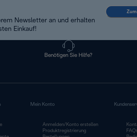
Zum 
erem Newsletter an und erhalten
sten Einkauf!
Benötigen Sie Hilfe?
n
Mein Konto
Kundenser
e
Anmelden/Konto erstellen
Kont
Produktregistrierung
FAQ
epte
Bestellungen
Bedi