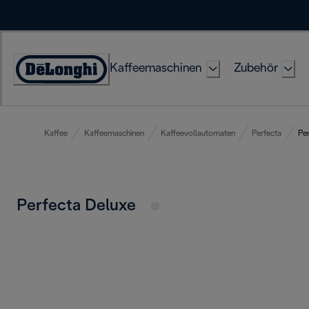
Skip
to
Content
Kaffeemaschinen
Zubehör
Erklärung
zur
Zugänglichkeit
Kaffee
Kaffeemaschinen
Kaffeevollautomaten
Perfecta
Pe
Perfecta Deluxe