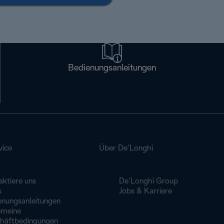
Bedienungsanleitungen
vice
Über De’Longhi
aktiere uns
De’Longhi Group
s
Jobs & Karriere
enungsanleitungen
emeine
häftbedingungen