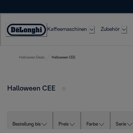
Skip
to
Content
Kaffeemaschinen
Zubehör
Erklärung
zur
Zugänglichkeit
Halloween Deals
Halloween CEE
Halloween CEE
Bestellung bis
Preis
Farbe
Serie