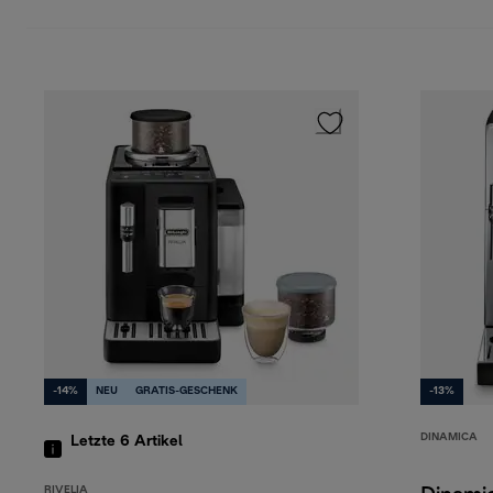
-14%
NEU
GRATIS-GESCHENK
-13%
DINAMICA
Letzte 6
Artikel
RIVELIA