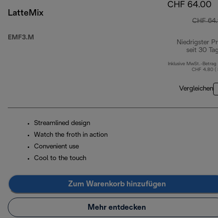
CHF 64.00
LatteMix
CHF 64
EMF3.M
Niedrigster Pr
seit 30 Ta
Inklusive MwSt.-Betrag
CHF 4.80 (
Vergleichen
Streamlined design
Watch the froth in action
Convenient use
Cool to the touch
Zum Warenkorb hinzufügen
Mehr entdecken