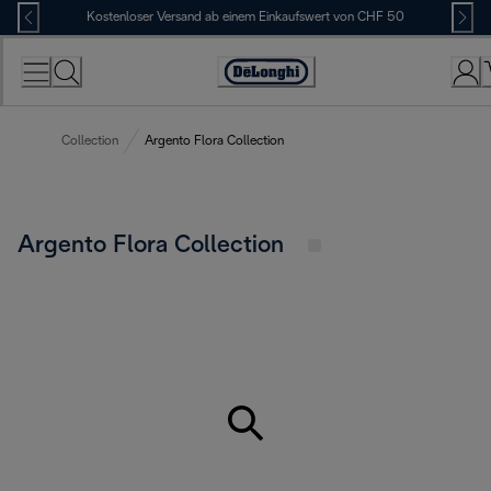
Skip
Kostenloser Versand ab einem Einkaufswert von CHF 50
to
Content
Erklärung
zur
Zugänglichkeit
Collection
Argento Flora Collection
Argento Flora Collection