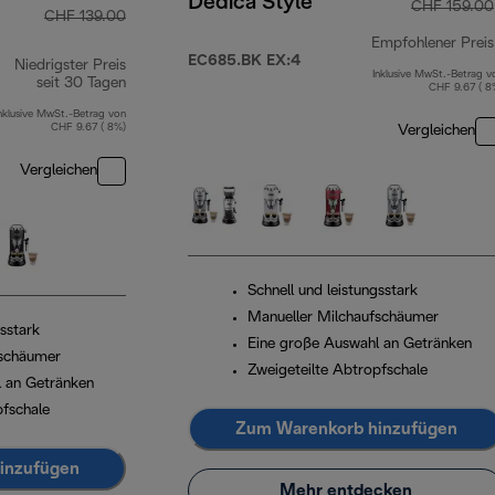
Dedica Style
CHF 159.00
CHF 139.00
Empfohlener Preis
EC685.BK EX:4
Niedrigster Preis
Inklusive MwSt.-Betrag v
seit 30 Tagen
CHF 9.67 ( 8
nklusive MwSt.-Betrag von
CHF 9.67 ( 8%)
Vergleichen
Vergleichen
Schnell und leistungsstark
Manueller Milchaufschäumer
gsstark
Eine große Auswahl an Getränken
fschäumer
Zweigeteilte Abtropfschale
 an Getränken
pfschale
Zum Warenkorb hinzufügen
inzufügen
Mehr entdecken