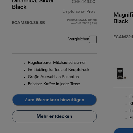
Dinamica, Silver
CHF 449.00
Black
Empfohlener Preis
Magnifi
Inklusive MwSt.-Betrag
Black
Originalpreis CHF
ECAM350.35.SB
von CHF 29.15 ( 8%)
ECAM22.1
Vergleichen
Regulierbarer Milchaufschäumer
Ihr Lieblingskaffee auf Knopfdruck
Große Auswahl an Rezepten
Frischer Kaffee in jeder Tasse
Fr
Zum Warenkorb hinzufügen
K
I
Mehr entdecken
E