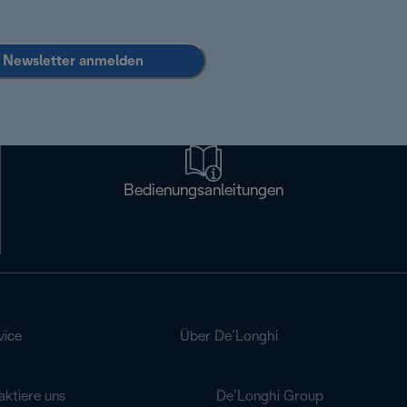
Newsletter anmelden
Bedienungsanleitungen
vice
Über De’Longhi
aktiere uns
De’Longhi Group