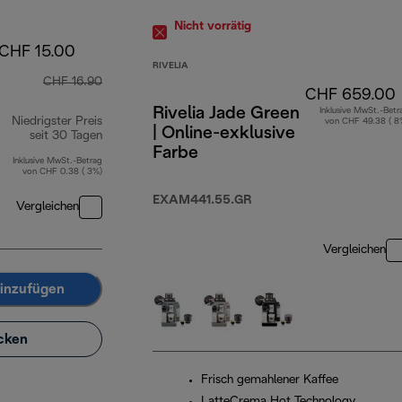
Nicht vorrätig
CHF 15.00
RIVELIA
CHF 16.90
CHF 659.00
Rivelia Jade Green
Inklusive MwSt.-Betr
Niedrigster Preis
von CHF 49.38 ( 8
| Online-exklusive
seit 30 Tagen
Farbe
Inklusive MwSt.-Betrag
von CHF 0.38 ( 3%)
EXAM441.55.GR
Vergleichen
Vergleichen
inzufügen
cken
Frisch gemahlener Kaffee
LatteCrema Hot Technology