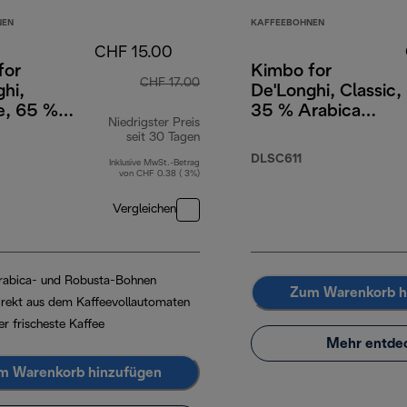
NEN
KAFFEEBOHNEN
CHF 15.00
for
Kimbo for
CHF 17.00
hi,
De'Longhi, Classic,
e, 65 %
35 % Arabica
Niedrigster Preis
a 35 %
65 % Robusta, 1 kg
seit 30 Tagen
, 1 kg
DLSC611
Inklusive MwSt.-Betrag
von CHF 0.38 ( 3%)
Vergleichen
rabica- und Robusta-Bohnen
Zum Warenkorb h
irekt aus dem Kaffeevollautomaten
er frischeste Kaffee
Mehr entde
m Warenkorb hinzufügen