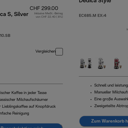
Dedica Style
CHF 299.00
ca S, Silver
Inklusive MwSt.-Betrag
EC685.M EX:4
von CHF 22.40 ( 8%)
 449.00
I
10.SB
Vergleichen
Schnell und leistun
Manueller Milchau
ischer Kaffee in jeder Tasse
Eine große Auswahl
lassischer Milchaufschäumer
Zweigeteilte Abtro
hr Lieblingskaffee auf Knopfdruck
infache Reinigung
Zum Warenkorb h