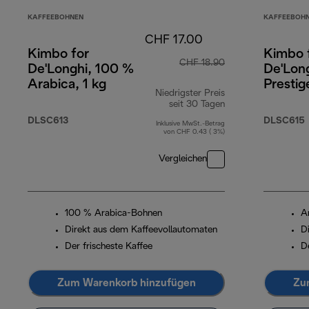
KAFFEEBOHNEN
KAFFEEBOH
CHF 17.00
Kimbo for
Kimbo 
CHF 18.90
De'Longhi, 100 %
De'Long
Arabica, 1 kg
Prestig
Niedrigster Preis
Arabic
seit 30 Tagen
Robusta
DLSC613
DLSC615
Inklusive MwSt.-Betrag
von CHF 0.43 ( 3%)
Vergleichen
100 % Arabica-Bohnen
A
Direkt aus dem Kaffeevollautomaten
D
Der frischeste Kaffee
D
Zum Warenkorb hinzufügen
Zu