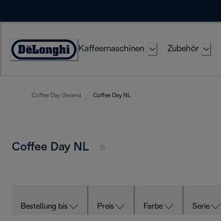
Skip
to
Content
Kaffeemaschinen
Zubehör
Erklärung
zur
Zugänglichkeit
Coffee Day General
Coffee Day NL
Coffee Day NL
Bestellung bis
Preis
Farbe
Serie