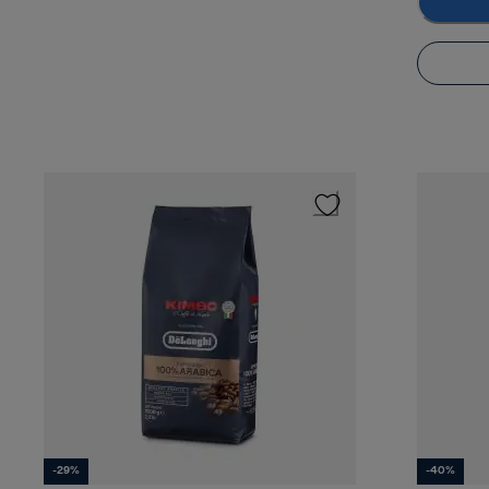
-29%
-40%