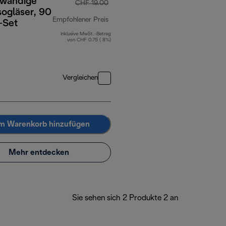
wandige
CHF 19.00
ogläser, 90
Empfohlener Preis
-Set
Inklusive MwSt.-Betrag
Originalpreis CHF 19.00
von CHF 0.75 ( 8%)
Vergleichen
m Warenkorb hinzufügen
Mehr entdecken
Sie sehen sich 2 Produkte 2 an