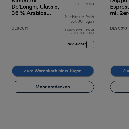
Kimbo for
Doppel
CHF 16.90
De'Longhi, Classic,
Espress
35 % Arabica
ml, 2er
Niedrigster Preis
65 % Robusta, 1 kg
seit 30 Tagen
DLSC611
DLSC310
Inklusive MwSt.-Betrag
von CHF 0.38 ( 3%)
Vergleichen
Zum Warenkorb hinzufügen
Zu
Mehr entdecken