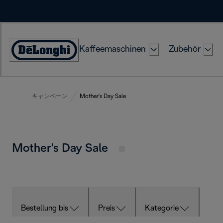
Skip
to
Content
Kaffeemaschinen
Zubehör
Erklärung
zur
Zugänglichkeit
キャンペーン
Mother's Day Sale
Mother's Day Sale
Bestellung bis
Preis
Kategorie