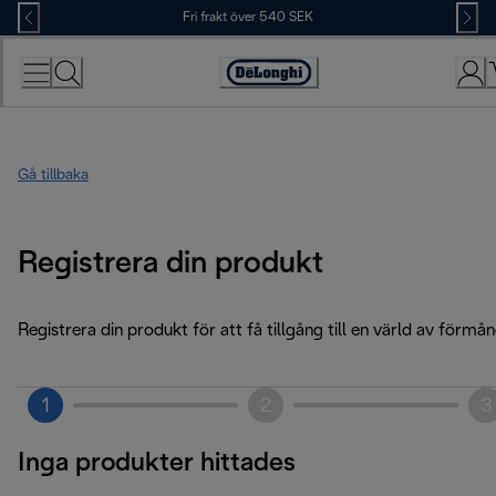
Skip
Fri frakt över 540 SEK
to
Content
Accessibility
Statement
Gå tillbaka
Registrera din produkt
Registrera din produkt för att få tillgång till en värld av förmån
1
2
3
Inga produkter hittades