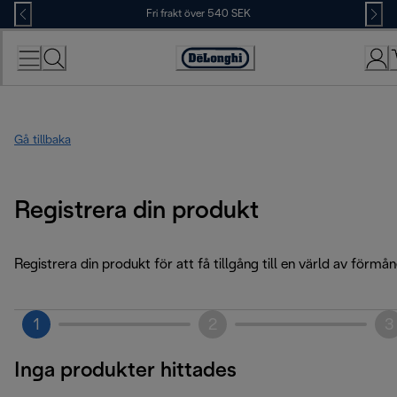
Skip
Fri frakt över 540 SEK
to
Content
Accessibility
Statement
Gå tillbaka
Registrera din produkt
Registrera din produkt för att få tillgång till en värld av förmån
1
2
3
Inga produkter hittades