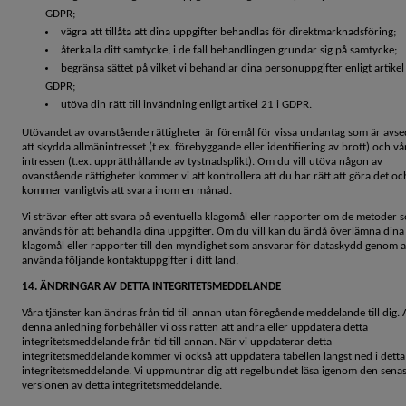
GDPR;
vägra att tillåta att dina uppgifter behandlas för direktmarknadsföring;
återkalla ditt samtycke, i de fall behandlingen grundar sig på samtycke;
begränsa sättet på vilket vi behandlar dina personuppgifter enligt artikel
GDPR;
utöva din rätt till invändning enligt artikel 21 i GDPR.
Utövandet av ovanstående rättigheter är föremål för vissa undantag som är avs
att skydda allmänintresset (t.ex. förebyggande eller identifiering av brott) och vå
intressen (t.ex. upprätthållande av tystnadsplikt). Om du vill utöva någon av
ovanstående rättigheter kommer vi att kontrollera att du har rätt att göra det oc
kommer vanligtvis att svara inom en månad.
Vi strävar efter att svara på eventuella klagomål eller rapporter om de metoder 
används för att behandla dina uppgifter. Om du vill kan du ändå överlämna dina
klagomål eller rapporter till den myndighet som ansvarar för dataskydd genom a
använda följande kontaktuppgifter i ditt land.
14. ÄNDRINGAR AV DETTA INTEGRITETSMEDDELANDE
Våra tjänster kan ändras från tid till annan utan föregående meddelande till dig. 
denna anledning förbehåller vi oss rätten att ändra eller uppdatera detta
integritetsmeddelande från tid till annan. När vi uppdaterar detta
integritetsmeddelande kommer vi också att uppdatera tabellen längst ned i detta
integritetsmeddelande. Vi uppmuntrar dig att regelbundet läsa igenom den sena
versionen av detta integritetsmeddelande.