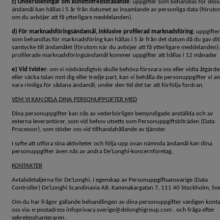
c) Undersökningar om kundtillfredsställande
: uppgifter som behandlas för dess
ändamål kan hållas i 5 år från datumet av insamlande av personliga data (förut
om du avböjer att få ytterligare meddelanden).
d) För marknadsföringsändamål, inklusive profilerad marknadsföring
: uppgifter
som behandlas för marknadsföring kan hållas i 5 år från det datum då du gav dit
samtycke till ändamålet (förutom när du avböjer att få ytterligare meddelanden).
profilerade marknadsföringsändamål kommer uppgifter att hållas i 12 månader
e) Vid tvister
: om vi nödvändigtvis skulle behöva försvara oss eller vidta åtgärde
eller väcka talan mot dig eller tredje part, kan vi behålla de personuppgifter vi a
vara rimliga för sådana ändamål, under den tid det tar att förfölja fordran.
VEM VI KAN DELA DINA PERSONUPPGIFTER MED
Dina personuppgifter kan nås av vederbörligen bemyndigade anställda och av
externa leverantörer, som vid behov utsetts som Personuppgiftsbiträden (Data
Processor), som stöder oss vid tillhandahållande av tjänster.
I syfte att utföra sina aktiviteter och följa upp ovan nämnda ändamål kan dina
personuppgifter även nås av andra De’Longhi-koncernföretag.
KONTAKTER
Avtalsdetaljerna för De’Longhi, i egenskap av Personuppgiftsansvarige (Data
Controller) De’Longhi Scandinavia AB, Kammakargatan 7, 111 40 Stockholm, Sve
Om du har frågor gällande behandlingen av dina personuppgifter vänligen kont
oss via: e-postadress infoprivacy.sverige@delonghigroup.com , och fråga efter
sekretesshanteraren.