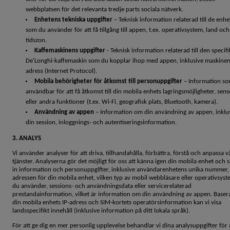
webbplatsen för det relevanta tredje parts sociala nätverk.
Enhetens tekniska uppgifter
– Teknisk information relaterad till de enhe
som du använder för att få tillgång till appen, t.ex. operativsystem, land och
tidszon.
Kaffemaskinens uppgifter
- Teknisk information relaterad till den specifi
De'Longhi-kaffemaskin som du kopplar ihop med appen, inklusive maskinen
adress (Internet Protocol).
Mobila behörigheter för åtkomst till personuppgifter
– Information so
användbar för att få åtkomst till din mobila enhets lagringsmöjligheter, sen
eller andra funktioner (t.ex. Wi-Fi, geografisk plats, Bluetooth, kamera).
Användning av appen
– Information om din användning av appen, inklu
din session, inloggnings- och autentiseringsinformation.
3. ANALYS
Vi använder analyser för att driva, tillhandahålla, förbättra, förstå och anpassa v
tjänster. Analyserna gör det möjligt för oss att känna igen din mobila enhet och 
in information och personuppgifter, inklusive användarenhetens unika nummer, 
adressen för din mobila enhet, vilken typ av mobil webbläsare eller operativsys
du använder, sessions- och användningsdata eller servicerelaterad
prestandainformation, vilket är information om din användning av appen. Baser
din mobila enhets IP-adress och SIM-kortets operatörsinformation kan vi visa
landsspecifikt innehåll (inklusive information på ditt lokala språk).
För att ge dig en mer personlig upplevelse behandlar vi dina analysuppgifter för 