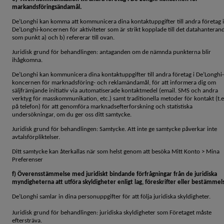
markandsföringsändamål.
De’Longhi kan komma att kommunicera dina kontaktuppgifter till andra företag i
De’Longhi-koncernen för aktiviteter som är strikt kopplade till det datahanteran
som punkt a) och b) refererar till ovan.
Juridisk grund för behandlingen: antaganden om de nämnda punkterna blir
ihågkomna.
De’Longhi kan kommunicera dina kontaktuppgifter till andra företag i De’Longhi-
koncernen för marknadsföring- och reklamändamål, för att informera dig om
säljfrämjande initiativ via automatiserade kontaktmedel (email. SMS och andra
verktyg för masskommunikation, etc.) samt traditionella metoder för kontakt (t.e
på telefon) för att genomföra marknadsefterforskning och statistiska
undersökningar, om du ger oss ditt samtycke.
Juridisk grund för behandlingen: Samtycke. Att inte ge samtycke påverkar inte
avtalsförpliktelser.
Ditt samtycke kan återkallas när som helst genom att besöka Mitt Konto > Mina
Preferenser
f) Överensstämmelse med juridiskt bindande förfrågningar från de juridiska
myndigheterna att utföra skyldigheter enligt lag, föreskrifter eller bestämmel
De’Longhi samlar in dina personuppgifter för att följa juridiska skyldigheter.
Juridisk grund för behandlingen: juridiska skyldigheter som Företaget måste
eftersträva.