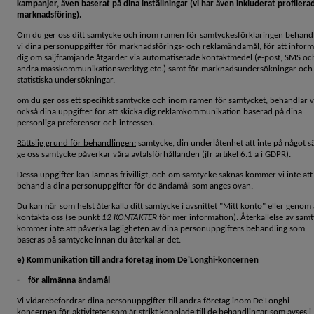
kampanjer, även baserat på dina inställningar (vi har även inkluderat profilera
marknadsföring).
Om du ger oss ditt samtycke och inom ramen för samtyckesförklaringen behand
vi dina personuppgifter för marknadsförings- och reklamändamål, för att infor
dig om säljfrämjande åtgärder via automatiserade kontaktmedel (e-post, SMS oc
andra masskommunikationsverktyg etc.) samt för marknadsundersökningar och
statistiska undersökningar.
om du ger oss ett specifikt samtycke och inom ramen för samtycket, behandlar v
också dina uppgifter för att skicka dig reklamkommunikation baserad på dina
personliga preferenser och intressen.
Rättslig grund för behandlingen:
samtycke, din underlåtenhet att inte på något sä
ge oss samtycke påverkar våra avtalsförhållanden (jfr artikel 6.1 a i GDPR).
Dessa uppgifter kan lämnas frivilligt, och om samtycke saknas kommer vi inte att
behandla dina personuppgifter för de ändamål som anges ovan.
Du kan när som helst återkalla ditt samtycke i avsnittet "Mitt konto" eller genom 
kontakta oss (se punkt
12
KONTAKTER
för mer information). Återkallelse av sam
kommer inte att påverka lagligheten av dina personuppgifters behandling som
baseras på samtycke innan du återkallar det.
e) Kommunikation till andra företag inom De'Longhi-koncernen
- för allmänna ändamål
Vi vidarebefordrar dina personuppgifter till andra företag inom De'Longhi-
koncernen för aktiviteter som är strikt kopplade till de behandlingar som avses i