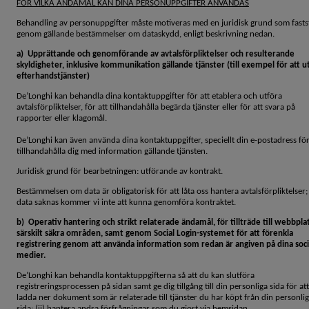
FÖR VILKA ÄNDAMÅL KAN DINA PERSONUPPGIFTER ANVÄNDAS
Behandling av personuppgifter måste motiveras med en juridisk grund som fastst
genom gällande bestämmelser om dataskydd, enligt beskrivning nedan.
a) Upprättande och genomförande av avtalsförpliktelser och resulterande
skyldigheter, inklusive kommunikation gällande tjänster (till exempel för att u
efterhandstjänster)
De’Longhi kan behandla dina kontaktuppgifter för att etablera och utföra
avtalsförpliktelser, för att tillhandahålla begärda tjänster eller för att svara på
rapporter eller klagomål.
De’Longhi kan även använda dina kontaktuppgifter, speciellt din e-postadress för
tillhandahålla dig med information gällande tjänsten.
Juridisk grund för bearbetningen: utförande av kontrakt.
Bestämmelsen om data är obligatorisk för att låta oss hantera avtalsförpliktelser
data saknas kommer vi inte att kunna genomföra kontraktet.
b) Operativ hantering och strikt relaterade ändamål, för tillträde till webbpla
särskilt säkra områden, samt genom Social Login-systemet för att förenkla
registrering genom att använda information som redan är angiven på dina soci
medier.
De’Longhi kan behandla kontaktuppgifterna så att du kan slutföra
registreringsprocessen på sidan samt ge dig tillgång till din personliga sida för att:
ladda ner dokument som är relaterade till tjänster du har köpt från din personli
sida; (ii) hantera andra förfrågningar som du gjort via hemsidan.