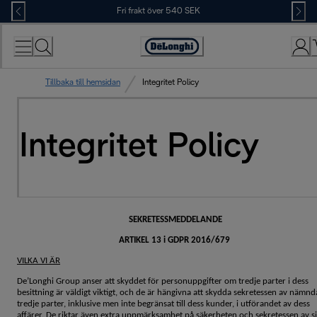
Skip
Fri frakt över 540 SEK
to
Content
Accessibility
Statement
Tillbaka till hemsidan
Integritet Policy
Integritet Policy
SEKRETESSMEDDELANDE
ARTIKEL 13 i GDPR 2016/679
VILKA VI ÄR
De’Longhi Group anser att skyddet för personuppgifter om tredje parter i dess
besittning är väldigt viktigt, och de är hängivna att skydda sekretessen av nämnd
tredje parter, inklusive men inte begränsat till dess kunder, i utförandet av dess
affärer. De riktar även extra uppmärksamhet på säkerheten och sekretessen av s