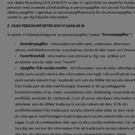
och rådets förordning (EU) 2016/679 av den 27 april 2016 om skydd för fysiska
personer med avseende på behandling av personuppgifter och om det fria flöde
sådana uppgifter, i egenskap av personuppgiftsansvarig för de personuppgifter 
samlas in, ger dig följande information.
2. VILKA PERSONUPPGIFTER SOM VI SAMLAR IN
Vi samlar in följande kategorier av personuppgifter (nedan "
Personuppgifter
"):
Kontaktuppgifter
- Information om ditt namn, smeknamn, efternamn,
adress, mobiltelefonnummer, e-postadress, konto-ID eller namn och löseno
Favoritinnehåll
- Information som intresserar dig, t.ex. artiklar och
produkter som du väljer som "Favorit".
Uppgifter från sociala medier
- All information som du delar offentligt p
tredje parts socialt nätverk eller information som ingår i din profil på ett tr
parts sociala nätverk (t.ex. Facebook) och som du tillåter det sociala nätver
från tredje part att dela med företaget. Exempel är din grundläggande
kontoinformation (t.ex. namn, e-postadress, kön, födelsedag, nuvarande st
profilbild, användar-ID, vänlista etc.) och all annan ytterligare information e
aktiviteter som du tillåter tredje parts sociala nätverk att dela. Vi får din
profilinformation från tredje parts sociala nätverk (eller delar av den) varje
du interagerar med företaget via ett tredje parts sociala nätverk eller om du
loggar in på våra webbplatser eller app via dina sociala mediekonton. För at
lära dig mer om hur din information från ett tredje parts sociala nätverk erh
eller för att välja bort att dela sådan social nätverksinformation, besök