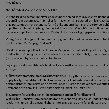
med någon.
HUR LÄNGE VI LAGRAR DINA UPPGIFTER
Vi behåller dina personuppgifter endast under den tid som krävs för att uppnå d
ändamål som de samlades in för eller för någon annan relaterad och laglig avsik
dina personuppgifter behandlas för två olika ändamål kommer vi därför att behå
uppgifterna tills det långsiktiga ändamålet är uppnått. Vi upphör dock att behan
de personuppgifter som samlats in för det ändamål vars lagringsperiod har löpt 
Vi begränsar tillgången till dina personuppgifter till endast de personer som beh
använda dem för lämpliga ändamål.
När dina personuppgifter inte längre behövs, eller när det inte längre finns någo
juridisk förutsättning för att behålla dem, kommer de oåterkalleligt anonymisera
(och på så sätt lagras) eller säkert förstöras.
Lagringsperioderna relaterade till de olika ändamål som beskrivs ovan är indike
att följa:
a) Överensstämmelse med avtalsförpliktelser
: Uppgifter som behandlas för att
uppfylla någon avtalsförpliktelse kan hållas under kontraktets löptid och under a
omständigheter inte längre än de efterföljande 10 åren för att verifiera eventuell
utestående problem, inklusive bokföringsdokument (t.ex. fakturor).
b) Operativ förvaltning och strikt relaterade ändamål för tillgång till
webbsidan
: uppgifter som behandlas för dessa ändamål kan hållas under kontra
löptid, men under alla omständigheter inte längre än de efterföljande 10 åren.