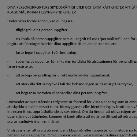
DINA PERSONUPPGIFTERS SKYDDSRÄTTIGHETER OCH DINA RÄTTIGHETER ATT L
KLAGOMÅL INNAN TILLSYNSMYNDIGHETER
Under vissa förhållanden, kan du begära:
- tillgång till dina personuppgifter,
- en kopia på personuppgifter som du angivit till oss (”portabilitet”), och för 
begära att Företaget överför dina uppgifter till en annan kontrollant,
- justeringar i uppgifter i vår besittning,
- radering av uppgifter för vilka den juridiska förutsättningen för behandling
längre existerar,
- att avböja behandling för direkt marknadsföringsändamål,
- att återkalla ditt samtycke i fall där behandlingen är baserat på samtycke,
- att begränsa metoden vi behandlar dina personuppgifter.
Utövandet av ovanstående rättigheter är föremål för vissa undantag som är avs
att skydda allmänintresset (t. ex. förebyggande eller identifiering av brott) och v
intressen (t. ex. upprätthållande av sekretess). Om du önskar att utöva någon av
ovan nämnda rättigheter, kommer vi kontrollera att du är berättigad att göra de
svarar vanligtvis inom en månad.
Vi strävar efter att svara på eventuella klagomål eller rapporter om metoderna fö
behandla dina uppgifter. Om du önskar kan du vidarebefordra dina klagomål ell