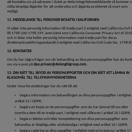
att kontakta oss på adressen i slutet av detta integritetsmeddelande så kommer vi
vidta lämpliga åtgärder för att undersöka och åtgärda problemet så snart som
möjligt.
11. MEDDELANDE TILL PERSONER BOSATTA I KALIFORNIEN
Vi säljer inte personlig information till tredje part (i enlighet med California Civil
§§ 1798.100-1798.199, även känd som California Consumer Privacy Act of 2018
och vi delar inte heller personlig information med tredje part för deras
direktmarknadsföringsändamål (i enlighet med California Civil Code Sec. 1798.83
12. KONTAKTER
Om du har några frågor om vår behandling av dina personuppgifter kan du kont
oss via e-post på
dpo.privacy@delonghigroup.com.
13. DIN RÄTT TILL SKYDD AV PERSONUPPGIFTER OCH DIN RÄTT ATT LÄMNA IN
KLAGOMÅL TILL TILLSYNSMYNDIGHETERNA
Under vissa förutsättningar har du rätt till att:
begära information om behandlingen av dina personuppgifter i enlighe
artikel 15 i GDPR;
begära en kopia av de personuppgifter som du har lämnat till oss eller
överföra dem till en tredje part, i enlighet med villkoren i artikel 20 i GDPR;
begära rättelse och/eller komplettering om dina personuppgifter som
behandlas är felaktiga eller ofullständiga i enlighet med artikel 16 i GDPR;
begära radering av dina uppgifter i enlighet med principerna i artikel 17 