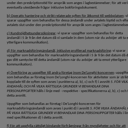
under den preskriptionstid för anspråk som anges i lagbestämmelser; för att veri
eventuella utestående frågor inklusive bokföringsdokument.
b) Operativ hantering och strikt relaterade syften för åtkomst till webbplatsen
: vi
sparar uppgifter som behandlas för dessa ändamål under avtalets löptid och eft
avtalets slut under den preskriptionstid för anspråk som anges i lagbestämmelser
c) Kundnöjdhetsundersökningar
: vi sparar uppgifter som behandlas för detta
ändamål i 5 år från det datum då vi samlade in dem (utom när du avböjer att ta
ytterligare kommunikation).
d) För marknadsföringsändamål, inklusive profilerad marknadsföring
: vi sparar
uppgifter som behandlas för marknadsföringsändamål i 5 år från det datum då 
gav ditt samtycke till detta ändamål (utom när du avböjer att ta emot ytterligare
kommunikation).
e) Överföring av uppgifter till andra företag inom De'Longhi-koncernen
: uppgift
som behandlas av företag inom De'Longhi-koncernen för aktiviteter som är strik
kopplade till de syften som avses i punkterna a), b), c) och f) i avsnitt
5
.
FÖR VIL
ÄNDAMÅL OCH PÅ VILKA RÄTTSLIGA GRUNDER VI BEHANDLAR DINA
PERSONUPPGIFTER
hålls i linje med - respektive - specifikationerna a), b), c) och f
detta avsnitt.
Uppgifter som behandlas av företag i De'Longhi-koncernen för
marknadsföringsändamål som avses i punkt d) i avsnitt
5
.
FÖR VILKA ÄNDAMÅL
PÅ VILKA RÄTTSLIGA GRUNDER VI BEHANDLAR DINA PERSONUPPGIFTER
hålls i li
med specifikationen d) i detta avsnitt.
f) För att uppfylla rättsligt bindande förfrågningar från myndigheter och för att