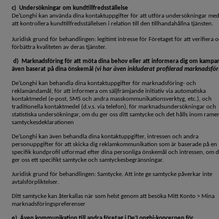
c) Undersökningar om kundtillfredsställelse
De’Longhi kan använda dina kontaktuppgifter för att utföra undersökningar me
att kontrollera kundtillfredsställelsen i relation till den tillhandahållna tjänsten.
Juridisk grund för behandlingen: legitimt intresse för Företaget för att verifiera 
förbättra kvaliteten av deras tjänster.
d) Marknadsföring för att möta dina behov eller att informera dig om kampan
även baserat på dina önskemål
(vi har även inkluderat profilerad marknadsför
De'Longhi kan behandla dina kontaktuppgifter för marknadsföring- och
reklamändamål, för att informera om säljfrämjande initiativ via automatiska
kontaktmedel (e-post, SMS och andra masskommunikationsverktyg, etc.), och
traditionella kontaktmedel (d.v.s. via telefon), för marknadsundersökningar och
statistiska undersökningar, om du ger oss ditt samtycke och det hålls inom rame
samtyckesdeklarationen
De’Longhi kan även behandla dina kontaktuppgifter, intressen och andra
personuppgifter för att skicka dig reklamkommunikation som är baserade på en
specifik kundprofil utformad efter dina personliga önskemål och intressen, om 
ger oss ett specifikt samtycke och samtyckesbegränsningar.
Juridisk grund för behandlingen: Samtycke. Att inte ge samtycke påverkar inte
avtalsförpliktelser.
Ditt samtycke kan återkallas när som helst genom att besöka Mitt Konto > Mina
marknadsföringspreferenser
e) Även kommunikation till andra företag i De’Longhi-koncernen för