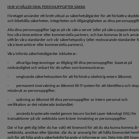
HUR VI HÅLLER DINA PERSONUPPGIFTER SÄKRA
Företaget använder ett brett utbud av säkerhetsåtgärder för att förbättra skydde
och bibehålla säkerheten, integriteten och tillgängligheten av dina personuppgift
Alla dina personuppgifter lagras på vår säkra server (eller på säkra papperskopio
hos våra leverantörer eller kommersiella partners, och kan kommas åt och anvä
utifrån våra standarder och vår säkerhetspolicy (eller motsvarande standarder f
våra leverantörer eller kommersiella partners).
Våra införda säkerhetsåtgärder inkluderar:
- allvarliga begränsningar av tillgång till dina personuppgifter, baserat på
nödvändighet och enbart för de syften som kommuniceras;
- omgivande säkerhetssystem för att förhindra obehörig extern åtkomst;
- permanent övervakning av åtkomst till IT-system för att identifiera och sto
missbruk av personuppgifter;
- spårning av åtkomst till dina personuppgifter av intern personal och
verifikation av det relaterade ändamålet;
- använda krypterade medel genom Secure Socket Layer-teknologi (SSL) för
transaktioner på vår webbsida som kräver inmatning av personuppgifter.
Där vi har gett dig (eller du har valt) ett lösenord för att du ska kunna komma åt 
webbsida, ansökan eller tjänster, där du är ansvarig för att hålla lösenordet heml
och för att följa andra säkerhetsförfarande vi informerar om. Dela inte ditt löse