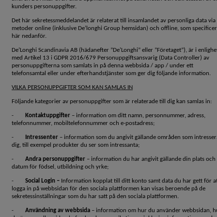
kunders personuppgifter.
Det här sekretessmeddelandet är relaterat till insamlandet av personliga data via
metoder online (inklusive De’longhi Group hemsidan) och offline, som specificer
här nedanför.
De’Longhi Scandinavia AB (hädanefter ”De'Longhi” eller ”Företaget”), är i enlighe
med Artikel 13 i GDPR 2016/679 Personuppgiftsansvarig (Data Controller) av
personuppgifterna som samlats in på denna webbsida / app / under ett
telefonsamtal eller under efterhandstjänster som ger dig följande information.
VILKA PERSONUPPGIFTER SOM KAN SAMLAS IN
Följande kategorier av personuppgifter som är relaterade till dig kan samlas in:
-
Kontaktuppgifter
– information om ditt namn, personnummer, adress,
telefonnummer, mobiltelefonnummer och e-postadress;
-
Intressenter
– information som du angivit gällande områden som intresser
dig, till exempel produkter du ser som intressanta;
-
Andra personuppgifter
– information du har angivit gällande din plats och
datum för födsel, utbildning och yrke;
-
Social Login –
Information kopplat till ditt konto samt data du har gett för a
logga in på webbsidan för den sociala plattformen kan visas beroende på de
sekretessinställningar som du har satt på den sociala plattformen.
-
Användning av webbsida
– information om hur du använder webbsidan, h