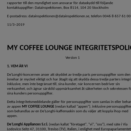
rapporter till den myndighet som ansvarar för dataskydd till följande
kontaktuppgifter: Datainspektionen, Box 8114, 104 20 Stockholm
E-postadress: datainspektionen@datainspektionen.se, telefon 0046 8 657 61 00
11/3–2019
MY COFFEE LOUNGE INTEGRITETSPOLI
Version 1
1. VEM ÄR VI
De'Longhi-koncernen anser att skyddet av tredje parts personuppgifter som den
innehar är mycket viktigt och har åtagit sig att skydda dessa tredje parters integri
inklusive, men inte begränsat till, sina kunder, när koncernen bedriver sin
verksamhet, och ägnar särskild uppmärksamhet åt säkerheten och sekretessen f
sina kunders personuppgifter.
Detta integritetsmeddelande gäller för personuppgifter som samlas in eller beha
av appen
MY COFFEE LOUNGE
(nedan kallad "appen"), inklusive personuppgifte
som behandlas av en De'Longhi-kaffemaskin som du väljer att koppla ihop med
appen.
De’Longhi Appliances S.r.l.
(nedan kallat "företaget", "vi", "oss"), med säte i Via
Lodovico Seitz 47, 31100, Treviso (TV), Italien, i enlighet med Europaparlamentet