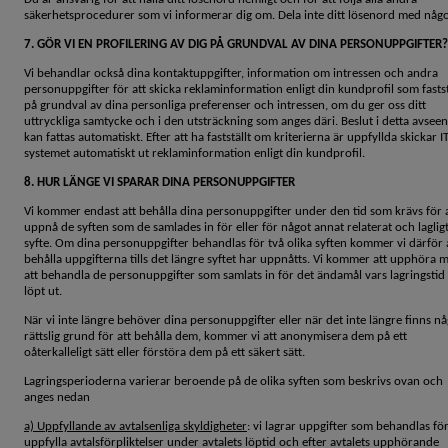
säkerhetsprocedurer som vi informerar dig om. Dela inte ditt lösenord med någ
7. GÖR VI EN PROFILERING AV DIG PÅ GRUNDVAL AV DINA PERSONUPPGIFTER?
Vi behandlar också dina kontaktuppgifter, information om intressen och andra
personuppgifter för att skicka reklaminformation enligt din kundprofil som fastst
på grundval av dina personliga preferenser och intressen, om du ger oss ditt
uttryckliga samtycke och i den utsträckning som anges däri. Beslut i detta avsee
kan fattas automatiskt. Efter att ha fastställt om kriterierna är uppfyllda skickar IT
systemet automatiskt ut reklaminformation enligt din kundprofil.
8. HUR LÄNGE VI SPARAR DINA PERSONUPPGIFTER
Vi kommer endast att behålla dina personuppgifter under den tid som krävs för 
uppnå de syften som de samlades in för eller för något annat relaterat och laglig
syfte. Om dina personuppgifter behandlas för två olika syften kommer vi därför 
behålla uppgifterna tills det längre syftet har uppnåtts. Vi kommer att upphöra 
att behandla de personuppgifter som samlats in för det ändamål vars lagringstid
löpt ut.
När vi inte längre behöver dina personuppgifter eller när det inte längre finns n
rättslig grund för att behålla dem, kommer vi att anonymisera dem på ett
oåterkalleligt sätt eller förstöra dem på ett säkert sätt.
Lagringsperioderna varierar beroende på de olika syften som beskrivs ovan och
anges nedan
a) Uppfyllande av avtalsenliga skyldigheter
: vi lagrar uppgifter som behandlas för
uppfylla avtalsförpliktelser under avtalets löptid och efter avtalets upphörande