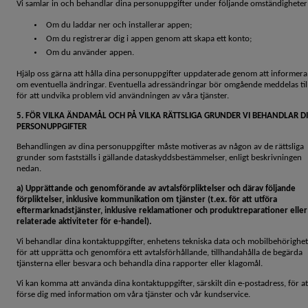
Vi samlar in och behandlar dina personuppgifter under följande omständigheter
Om du laddar ner och installerar appen;
Om du registrerar dig i appen genom att skapa ett konto;
Om du använder appen.
Hjälp oss gärna att hålla dina personuppgifter uppdaterade genom att informera
om eventuella ändringar. Eventuella adressändringar bör omgående meddelas til
för att undvika problem vid användningen av våra tjänster.
5. FÖR VILKA ÄNDAMÅL OCH PÅ VILKA RÄTTSLIGA GRUNDER VI BEHANDLAR D
PERSONUPPGIFTER
Behandlingen av dina personuppgifter måste motiveras av någon av de rättsliga
grunder som fastställs i gällande dataskyddsbestämmelser, enligt beskrivningen
nedan.
a) Upprättande och genomförande av avtalsförpliktelser och därav följande
förpliktelser, inklusive kommunikation om tjänster (t.ex. för att utföra
eftermarknadstjänster, inklusive reklamationer och produktreparationer eller
relaterade aktiviteter för e-handel).
Vi behandlar dina kontaktuppgifter, enhetens tekniska data och mobilbehörighe
för att upprätta och genomföra ett avtalsförhållande, tillhandahålla de begärda
tjänsterna eller besvara och behandla dina rapporter eller klagomål.
Vi kan komma att använda dina kontaktuppgifter, särskilt din e-postadress, för at
förse dig med information om våra tjänster och vår kundservice.