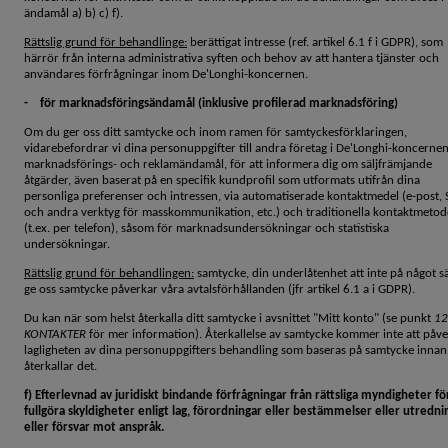
ändamål a) b) c) f).
Rättslig grund för behandlinge:
berättigat intresse (ref. artikel 6.1 f i GDPR), som
härrör från interna administrativa syften och behov av att hantera tjänster och
användares förfrågningar inom De'Longhi-koncernen.
- för marknadsföringsändamål (inklusive profilerad marknadsföring)
Om du ger oss ditt samtycke och inom ramen för samtyckesförklaringen,
vidarebefordrar vi dina personuppgifter till andra företag i De'Longhi-koncernen
marknadsförings- och reklamändamål, för att informera dig om säljfrämjande
åtgärder, även baserat på en specifik kundprofil som utformats utifrån dina
personliga preferenser och intressen, via automatiserade kontaktmedel (e-post,
och andra verktyg för masskommunikation, etc.) och traditionella kontaktmetod
(t.ex. per telefon), såsom för marknadsundersökningar och statistiska
undersökningar.
Rättslig grund för behandlingen:
samtycke, din underlåtenhet att inte på något sä
ge oss samtycke påverkar våra avtalsförhållanden (jfr artikel 6.1 a i GDPR).
Du kan när som helst återkalla ditt samtycke i avsnittet "Mitt konto" (se punkt
12
KONTAKTER
för mer information). Återkallelse av samtycke kommer inte att påv
lagligheten av dina personuppgifters behandling som baseras på samtycke innan
återkallar det.
f) Efterlevnad av juridiskt bindande förfrågningar från rättsliga myndigheter fö
fullgöra skyldigheter enligt lag, förordningar eller bestämmelser eller utredni
eller försvar mot anspråk.