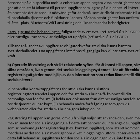
Beroende på din specifika mobila enhet kan appen begära vissa behörigheter s
gör att den att få åtkomst till personuppgifter som lagras på din enhet. Vi kräver
åtkomst när det är absolut nödvändigt för ändamål som är direkt relaterade till a
tillhandahålla tjänster och funktioner i appen. Sådana behörigheter kan omfatta
tillåtet - plats, Bluetooth/WiFi-anslutning och liknande andra behörigheter.
Rättslig grund för behandlingen:
fullgörande av ett avtal (ref. artikel 6.1 b i GDPR
eller rättsliga krav som vi är skyldiga att uppfylla (ref. artikel 6.1 c i GDPR).
Tillhandahållandet av uppgifter är obligatoriskt för att vi ska kunna hantera
avtalsförhållandet. Om uppgifterna inte finns tillgängliga kan vi inte sätta avtalet 
kraft.
b) Operativ förvaltning och strikt relaterade syften, för åtkomst till appen, särs
säkra områden, även genom det sociala inloggningssystemet - för att förenkla
registreringsåtgärder med hjälp av den information som redan lämnats till dit
sociala nätverk.
Vi behandlar kontaktuppgifterna för att du ska kunna slutföra
registreringsförfarandet i appen och för att du ska kunna få åtkomst till ditt
personliga område för att: (i) ladda ner dokument från ditt personliga område 
rör de tjänster du har köpt; (ii) behandla andra förfrågningar som görs via
webbplatsen eller för att du ska kunna göra inköp online.
Registrering till appen kan göras, om du frivilligt väljer att använda den, även me
mekanismen för sociala inloggning. På detta sätt behöver du inte ange de uppgif
som är nödvändiga för registrering (t.ex. kontaktuppgifter), som istället kommer 
meddelas av det sociala nätverk genom vilket inloggningen utförs. Observera att v
detta fall behandlar uppgifterna för den sociala inloggningen, dvs. inte bara de 