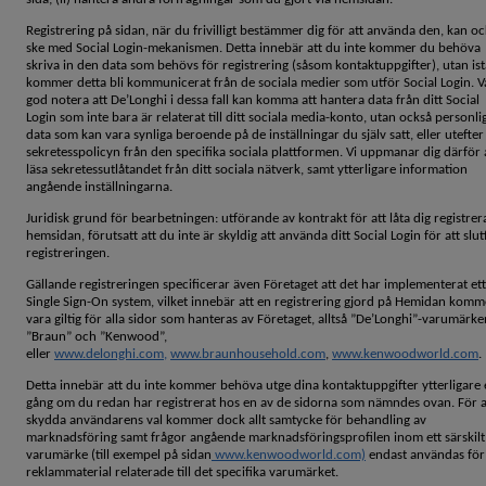
Registrering på sidan, när du frivilligt bestämmer dig för att använda den, kan o
ske med Social Login-mekanismen. Detta innebär att du inte kommer du behöva
skriva in den data som behövs för registrering (såsom kontaktuppgifter), utan ist
kommer detta bli kommunicerat från de sociala medier som utför Social Login. V
god notera att De’Longhi i dessa fall kan komma att hantera data från ditt Social
Login som inte bara är relaterat till ditt sociala media-konto, utan också personli
data som kan vara synliga beroende på de inställningar du själv satt, eller utefter
sekretesspolicyn från den specifika sociala plattformen. Vi uppmanar dig därför 
läsa sekretessutlåtandet från ditt sociala nätverk, samt ytterligare information
angående inställningarna.
Juridisk grund för bearbetningen: utförande av kontrakt för att låta dig registrer
hemsidan, förutsatt att du inte är skyldig att använda ditt Social Login för att slu
registreringen.
Gällande registreringen specificerar även Företaget att det har implementerat ett
Single Sign-On system, vilket innebär att en registrering gjord på Hemidan komm
vara giltig för alla sidor som hanteras av Företaget, alltså ”De’Longhi”-varumärk
”Braun” och ”Kenwood”,
eller
www.delonghi.com,
www.braunhousehold.com
,
www.kenwoodworld.com
.
Detta innebär att du inte kommer behöva utge dina kontaktuppgifter ytterligare
gång om du redan har registrerat hos en av de sidorna som nämndes ovan. För a
skydda användarens val kommer dock allt samtycke för behandling av
marknadsföring samt frågor angående marknadsföringsprofilen inom ett särskilt
varumärke (till exempel på sidan
www.kenwoodworld.com)
endast användas för
reklammaterial relaterade till det specifika varumärket.