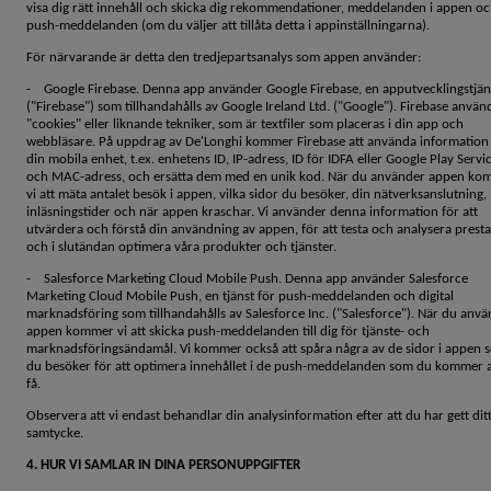
visa dig rätt innehåll och skicka dig rekommendationer, meddelanden i appen o
push-meddelanden (om du väljer att tillåta detta i appinställningarna).
För närvarande är detta den tredjepartsanalys som appen använder:
- Google Firebase. Denna app använder Google Firebase, en apputvecklingstjän
("Firebase") som tillhandahålls av Google Ireland Ltd. ("Google"). Firebase använ
"cookies" eller liknande tekniker, som är textfiler som placeras i din app och
webbläsare. På uppdrag av De'Longhi kommer Firebase att använda information
din mobila enhet, t.ex. enhetens ID, IP-adress, ID för IDFA eller Google Play Servi
och MAC-adress, och ersätta dem med en unik kod. När du använder appen ko
vi att mäta antalet besök i appen, vilka sidor du besöker, din nätverksanslutning,
inläsningstider och när appen kraschar. Vi använder denna information för att
utvärdera och förstå din användning av appen, för att testa och analysera prest
och i slutändan optimera våra produkter och tjänster.
- Salesforce Marketing Cloud Mobile Push. Denna app använder Salesforce
Marketing Cloud Mobile Push, en tjänst för push-meddelanden och digital
marknadsföring som tillhandahålls av Salesforce Inc. ("Salesforce"). När du anv
appen kommer vi att skicka push-meddelanden till dig för tjänste- och
marknadsföringsändamål. Vi kommer också att spåra några av de sidor i appen 
du besöker för att optimera innehållet i de push-meddelanden som du kommer a
få.
Observera att vi endast behandlar din analysinformation efter att du har gett dit
samtycke.
4. HUR VI SAMLAR IN DINA PERSONUPPGIFTER