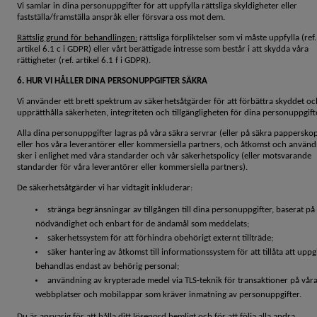
Vi samlar in dina personuppgifter för att uppfylla rättsliga skyldigheter eller
fastställa/framställa anspråk eller försvara oss mot dem.
Rättslig grund för behandlingen:
rättsliga förpliktelser som vi måste uppfylla (ref.
artikel 6.1 c i GDPR) eller vårt berättigade intresse som består i att skydda våra
rättigheter (ref. artikel 6.1 f i GDPR).
6. HUR VI HÅLLER DINA PERSONUPPGIFTER SÄKRA
Vi använder ett brett spektrum av säkerhetsåtgärder för att förbättra skyddet oc
upprätthålla säkerheten, integriteten och tillgängligheten för dina personuppgift
Alla dina personuppgifter lagras på våra säkra servrar (eller på säkra pappersko
eller hos våra leverantörer eller kommersiella partners, och åtkomst och använ
sker i enlighet med våra standarder och vår säkerhetspolicy (eller motsvarande
standarder för våra leverantörer eller kommersiella partners).
De säkerhetsåtgärder vi har vidtagit inkluderar:
stränga begränsningar av tillgången till dina personuppgifter, baserat på
nödvändighet och enbart för de ändamål som meddelats;
säkerhetssystem för att förhindra obehörigt externt tillträde;
säker hantering av åtkomst till informationssystem för att tillåta att uppg
behandlas endast av behörig personal;
användning av krypterade medel via TLS-teknik för transaktioner på vår
webbplatser och mobilappar som kräver inmatning av personuppgifter.
Du är ansvarig för att hålla ditt lösenord hemligt och för att följa alla andra