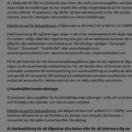
är relaterade till ditt sociala konto utan även alla andra personuppgifter som kan
visas enligt de inställningar du har angett eller enligt integritetspolicyn för samm
sociala nätverk. Vi uppmanar dig därför att läsa sekretesspolicyn för ditt sociala
nätverk, även för ytterligare information om dessa inställningar.
Rättslig grund för behandlingen:
fullgörande av ett avtal (ref. artikel 6.1 b i GDPR
Med hänvisning till registreringen anger vi att vi har implementerat ett Single Sig
On-system, enligt vilket den registrering som görs på en webbplats kommer att v
giltig för alla webbplatser som hanteras av vårt företag, nämligen "De'Longhi",
"Braun", "Kenwood", "Nutribullet" eller www.delonghi.com,
www.braunhousehold.com, www.kenwoodworld.com, www.nutribullet.com.
På så sätt behöver du inte lämna kontaktuppgifterna igen om du registrerar dig 
någon av de ovannämnda webbplatserna. För att skydda dina val kommer dock
eventuella samtycken till marknadsföring och marknadsföring av profilerad aktiv
som ges till ett varumärke (till exempel på webbplatsen www.kenwoodworld.co
endast att användas för reklammaterial som rör detta specifika varumärke.
c) Kundnöjdhetsundersökningar.
Vi använder dina uppgifter för kundnöjdhetsundersökningar i syfte att utvärder
och förbättra våra tjänster och våra kunders nöjdhet.
Rättslig grund för behandlingen:
berättigat intresse (ref. artikel 6.1 f i GDPR), so
hänföras till behovet av att förbättra de tjänster som erbjuds våra kunder, i
synnerhet när det gäller hantering efter försäljning.
d) Marknadsföring för att tillgodose dina behov eller för att informera dig om