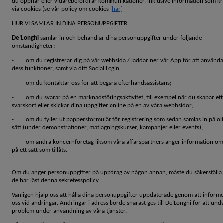
du öppnar eller vidarebefordrar kommunikationer, inklusive information som kr
via cookies (se vår policy om cookies
[här]
HUR VI SAMLAR IN DINA PERSONUPPGIFTER
De’Longhi
samlar in och behandlar dina personuppgifter under följande
omständigheter:
- om du registrerar dig på vår webbsida / laddar ner vår App för att använda
dess funktioner, samt via ditt Social Login.
- om du kontaktar oss för att begära efterhandsassistans;
- om du svarar på en marknadsföringsaktivitet, till exempel när du skapar ett
svarskort eller skickar dina uppgifter online på en av våra webbsidor;
- om du fyller ut pappersformulär för registrering som sedan samlas in på ol
sätt (under demonstrationer, matlagningskurser, kampanjer eller events);
- om andra koncernföretag liksom våra affärspartners anger information om
på ett sätt som tillåts.
Om du anger personuppgifter på uppdrag av någon annan, måste du säkerställa 
de har läst denna sekretesspolicy.
Vänligen hjälp oss att hålla dina personuppgifter uppdaterade genom att inform
oss vid ändringar. Ändringar i adress borde snarast ges till De’Longhi för att und
problem under användning av våra tjänster.