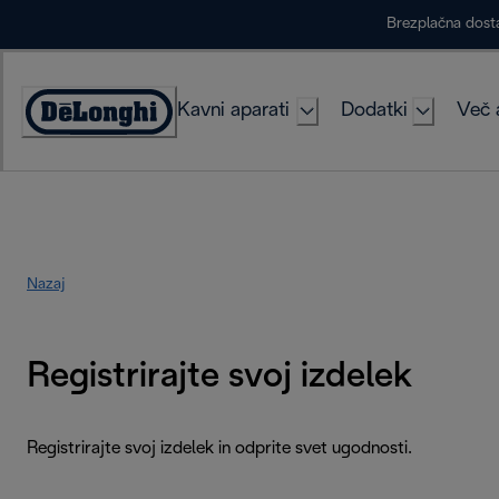
Skip
Brezplačna dost
to
Content
Kavni aparati
Dodatki
Več 
Accessibility
Statement
Nazaj
Registrirajte svoj izdelek
Registrirajte svoj izdelek in odprite svet ugodnosti.