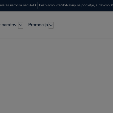
ava za naročila nad 49 €
Brezplačno vračilo
Nakup na podjetje, z davčno š
aparatov
Promocija