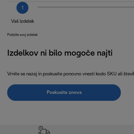
1
Vaš izdelek
Poiščite svoj izdelek
Izdelkov ni bilo mogoče najti
Vrnite se nazaj in poskusite ponovno vnesti kodo SKU ali štev
Poskusite znova