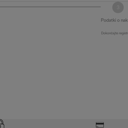
3
Podatki o na
Dokončajte registr