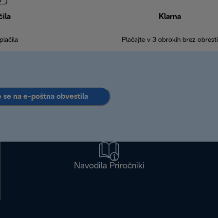
čila
Klarna
plačila
Plačajte v 3 obrokih brez obresti
e se na e-poštna obvestila
Navodila Priročniki