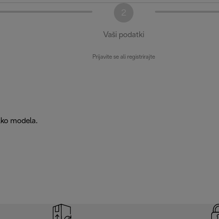
2
Vaši podatki
Prijavite se ali registrirajte
ilko modela.