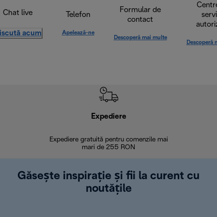
Centr
Formular de
Chat live
Telefon
serv
contact
autori
iscută acum
Apelează-ne
Descoperă mai multe
Descoperă 
Expediere
R
Expediere gratuită pentru comenzile mai
30 de zi
mari de 255 RON
Găsește inspirație și fii la curent cu
noutățile