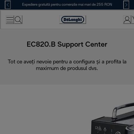
Skip
Expediere gratuită pentru comenzile mai mari de 255 RON
to
Content
Accessibility
Statement
EC820.B Support Center
Tot ce aveți nevoie pentru a configura și a profita la
maximum de produsul dvs.