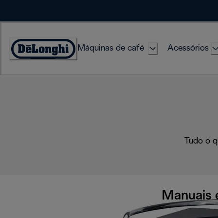
Skip
to
Content
Máquinas de café
Acessórios
Accessibility
Statement
Tudo o q
Manuais 