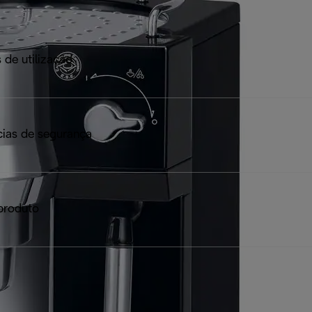
 de utilização
ias de segurança
produto