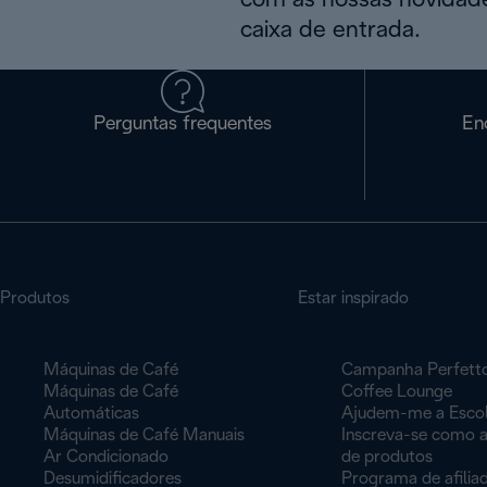
com as nossas novidade
caixa de entrada.
Perguntas frequentes
En
Produtos
Estar inspirado
Máquinas de Café
Campanha Perfett
Máquinas de Café
Coffee Lounge
Automáticas
Ajudem-me a Esco
Máquinas de Café Manuais
Inscreva-se como a
Ar Condicionado
de produtos
Desumidificadores
Programa de afilia