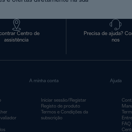
s e ofertas diretamente na sua
contrar Centro de
Precisa de ajuda? Co
assistência
nos
A minha conta
Ajuda
o
Iniciar sessão/Registar
Cont
Registo de produto
Manu
lher
Termos e Condições da
Term
valiador
subscrição
Entr
FAQ
dos
Centr