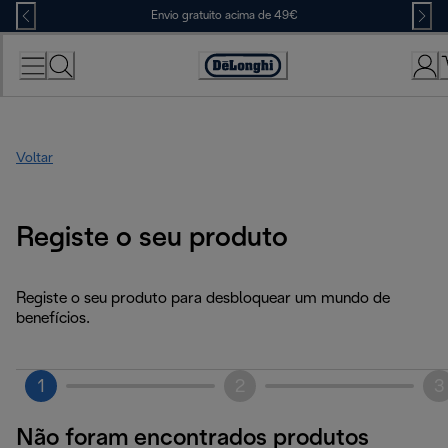
Skip
Envio gratuito acima de 49€
to
Content
Accessibility
Statement
Voltar
Registe o seu produto
Registe o seu produto para desbloquear um mundo de
benefícios.
1
2
3
Não foram encontrados produtos