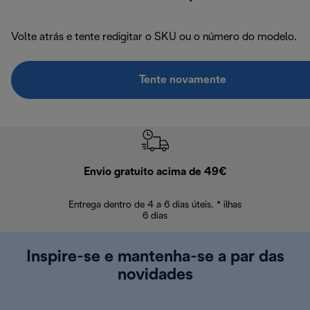
Volte atrás e tente redigitar o SKU ou o número do modelo.
Tente novamente
Envio gratuito acima de 49€
Devol
Entrega dentro de 4 a 6 dias úteis. * ilhas
Devoluções sem
6 dias
Inspire-se e mantenha-se a par das
novidades