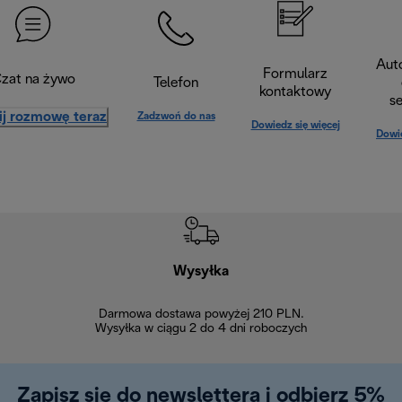
Aut
Formularz
zat na żywo
Telefon
kontaktowy
s
ij rozmowę teraz
Zadzwoń do nas
Dowiedz się więcej
Dowie
Wysyłka
Bez
Darmowa dostawa powyżej 210 PLN.
Możesz bezp
Wysyłka w ciągu 2 do 4 dni roboczych
zakupiony w na
w ciągu 14
Zapisz się do newslettera i odbierz 5%