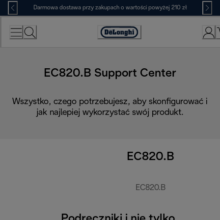
Skip
Darmowa dostawa przy zakupach o wartości powyżej 210 zł
to
Content
Deklaracja
dostępności
EC820.B Support Center
Wszystko, czego potrzebujesz, aby skonfigurować i
jak najlepiej wykorzystać swój produkt.
EC820.B
EC820.B
Podręczniki i nie tylko