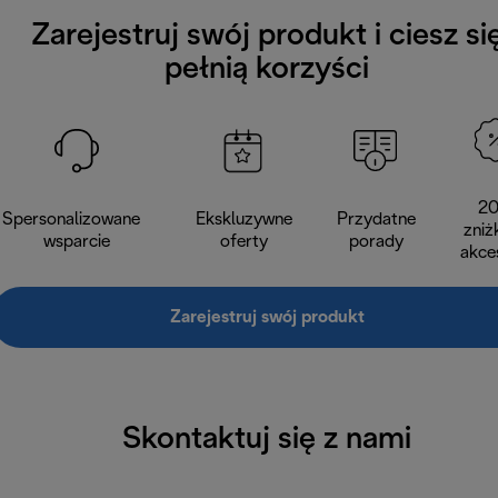
Zarejestruj swój produkt i ciesz si
pełnią korzyści
2
Spersonalizowane
Ekskluzywne
Przydatne
zniż
wsparcie
oferty
porady
akce
Zarejestruj swój produkt
Skontaktuj się z nami