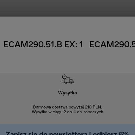
ECAM290.51.B EX: 1
ECAM290.51
Wysyłka
Bez
Darmowa dostawa powyżej 210 PLN.
Możesz bezp
Wysyłka w ciągu 2 do 4 dni roboczych
zakupiony w na
w ciągu 14