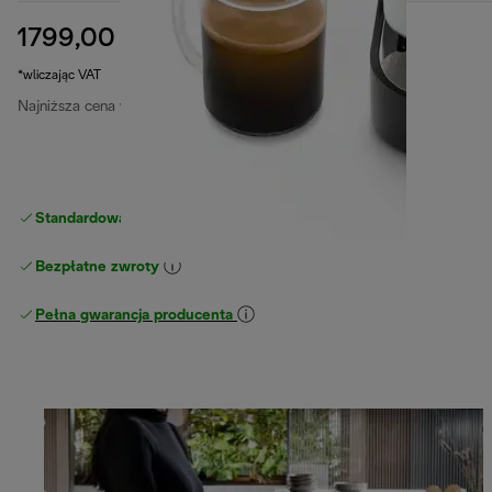
1799,00 zł
cena oryginalna 1999,00 zł
1999,00 zł
(-10%)
*wliczając VAT
Najniższa cena w ciągu ostatnich 30 dni
1799,00 zł
Standardowa bezpłatna dostawa
powyżej 210 zł
Bezpłatne zwroty
Pełna gwarancja producenta