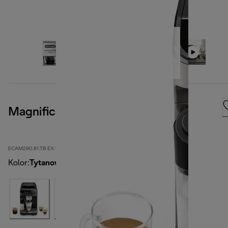
Magnifica Evo
ECAM290.81.TB EX:1
Kolor
:
Tytanowy