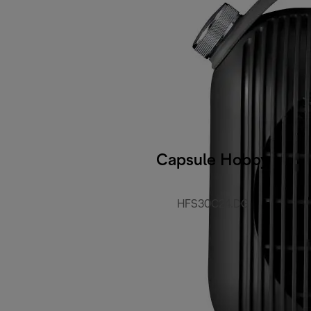
Capsule Hobby
HFS30C24.DG