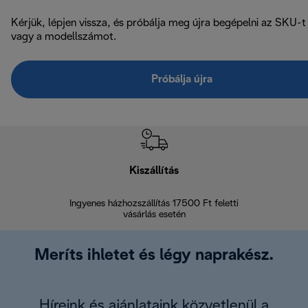
Kérjük, lépjen vissza, és próbálja meg újra begépelni az SKU-t
vagy a modellszámot.
Próbálja újra
Kiszállítás
V
Ingyenes házhozszállítás 17500 Ft feletti
Visszak
vásárlás esetén
Meríts ihletet és légy naprakész.
Híreink és ajánlataink közvetlenül a