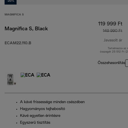
-20%
MAGNIFICA S
119 999 Ft
Magnifica S, Black
149 990 Ft
Javasolt ár
ECAM22.110.B
Tartalmazza az
er
összegét 25 512 Ft (
Összehasonlítás
A kávé frissessége minden csészében
Hagyományos tejhabosító
Kávé egyetlen érintésre
Egyszerű tisztítás