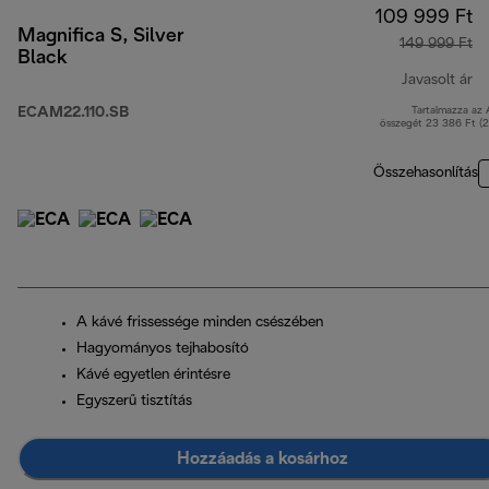
109 999 Ft
Magnifica S, Silver
149 999 Ft
Black
Javasolt ár
ECAM22.110.SB
Tartalmazza az
er
összegét 23 386 Ft (
Összehasonlítás
A kávé frissessége minden csészében
Hagyományos tejhabosító
Kávé egyetlen érintésre
Egyszerű tisztítás
Hozzáadás a kosárhoz