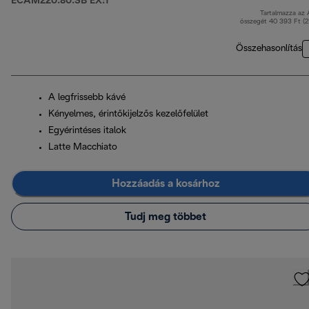
ECAM220.80.SB EX:1
Tartalmazza az
er
összegét 40 393 Ft (
Összehasonlítás
A legfrissebb kávé
Kényelmes, érintőkijelzős kezelőfelület
Egyérintéses italok
Latte Macchiato
Hozzáadás a kosárhoz
Tudj meg többet