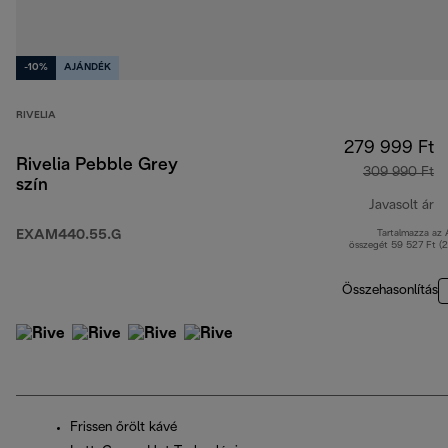
-10%
AJÁNDÉK
RIVELIA
279 999 Ft
Rivelia Pebble Grey
309 990 Ft
szín
Javasolt ár
EXAM440.55.G
Tartalmazza az
er
összegét 59 527 Ft (
Összehasonlítás
Frissen őrölt kávé