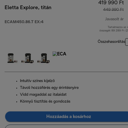
419 990 Ft
Eletta Explore, titán
449 990 Ft
Javasolt ár
ECAM450.86.T EX:4
Tartalmazza az
er
összegét 89 289 Ft (
Összehasonlítás
Intuitív színes kijelző
Távoli hozzáférés egy érintésnyire
Vidd magaddal az italaidat
Könnyű tisztítás és gondozás
Hozzáadás a kosárhoz