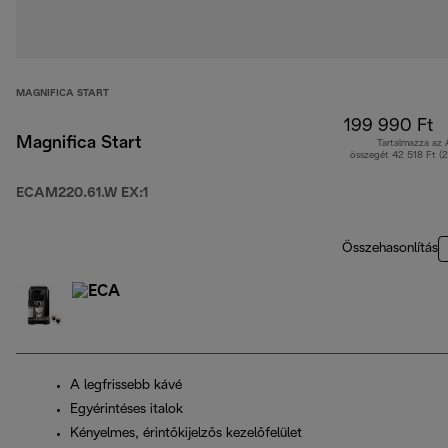
MAGNIFICA START
199 990 Ft
Magnifica Start
Tartalmazza az
összegét 42 518 Ft (
ECAM220.61.W EX:1
Összehasonlítás
A legfrissebb kávé
Egyérintéses italok
Kényelmes, érintőkijelzős kezelőfelület