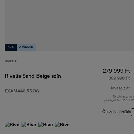
-10%
AJÁNDÉK
RIVELIA
279 999 Ft
Rivelia Sand Beige szín
309 990 Ft
Javasolt ár
EXAM440.55.BG
Tartalmazza az
er
összegét 59 527 Ft (
Összehasonlítás