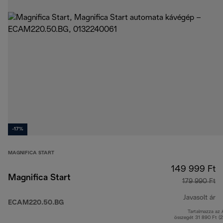
-17%
MAGNIFICA START
149 999 Ft
Magnifica Start
179 990 Ft
Javasolt ár
ECAM220.50.BG
Tartalmazza az
er
összegét 31 890 Ft (