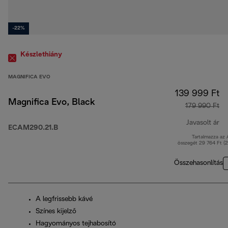
-22%
Készlethiány
MAGNIFICA EVO
139 999 Ft
Magnifica Evo, Black
179 990 Ft
Javasolt ár
ECAM290.21.B
Tartalmazza az
er
összegét 29 764 Ft (
Összehasonlítás
A legfrissebb kávé
Színes kijelző
Hagyományos tejhabosító