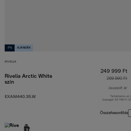
-7%
AJÁNDÉK
RIVELIA
249 999 Ft
Rivelia Arctic White
269 990 Ft
szín
Javasolt ár
EXAM440.35.W
Tartalmazza az
e
összegét 53 149 Ft (
Összehasonlítás