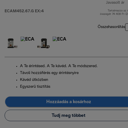
Javasolt ár
ECAM452.67.G EX:4
Tartalmazza az
e
összegét 74 409 Ft (
Összehasonlítás
A Te érintésed. A Te kávéd. A Te módszered.
Távoli hozzáférés egy érintésnyire
Kávéd útközben
Egyszerű tisztítás
Hozzáadás a kosárhoz
Tudj meg többet