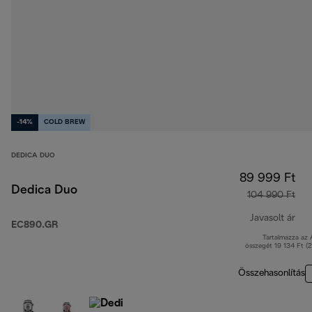
-14%
COLD BREW
DEDICA DUO
89 999 Ft
Dedica Duo
104 990 Ft
Javasolt ár
EC890.GR
Tartalmazza az
ere
összegét 19 134 Ft (
Összehasonlítás