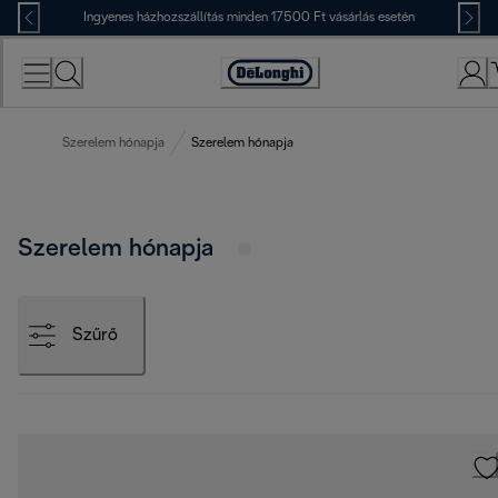
Skip
Ingyenes házhozszállítás minden 17500 Ft vásárlás esetén
to
Content
Accessibility
Statement
Szerelem hónapja
Szerelem hónapja
Szerelem hónapja
Szűrő