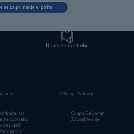
te se za primanje e-pošte
Upute za upotrebu
lijente
O Grupi De'longhi
ktirajte nas
Grupa De'Longhi
e za upotrebu
Zapošljavanje
dbe uvjeti
teni servis