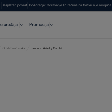
€
Besplatan povrat
Upozorenje: Izdravanje R1 računa na tvrtku nije moguć
e uređaja
Promocija
Odvlaživači zraka
Tasciugo Ariadry Combi