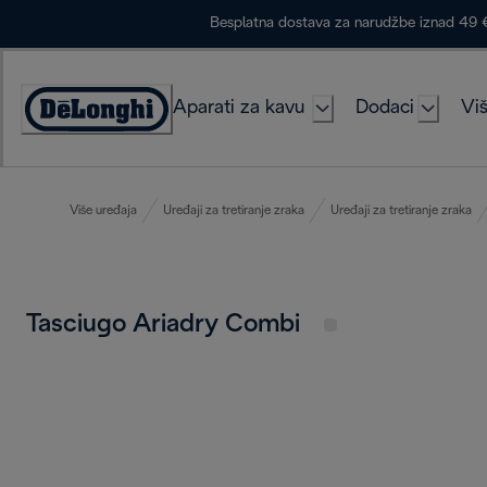
Skip
Besplatna dostava za narudžbe iznad 49 
to
Content
Aparati za kavu
Dodaci
Viš
Accessibility
Statement
Više uređaja
Uređaji za tretiranje zraka
Uređaji za tretiranje zraka
Tasciugo Ariadry Combi