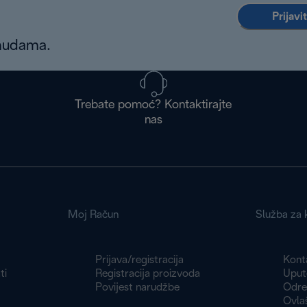
Prijavi
onudama.
Trebate pomoć? Kontaktirajte
nas
Moj Račun
Služba za k
Prijava/registracija
Konta
ti
Registracija proizvoda
Uput
Povijest narudžbe
Odre
Ovlaš