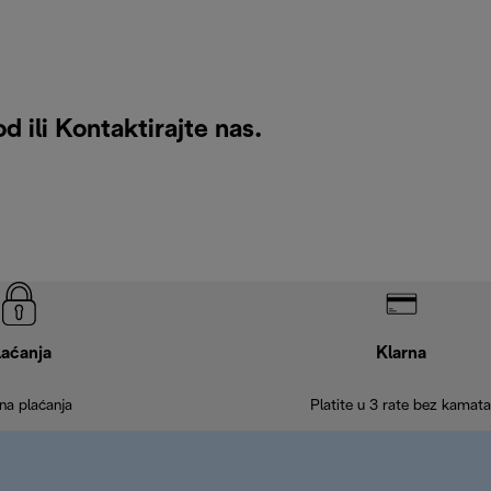
d ili
Kontaktirajte nas
.
laćanja
Klarna
na plaćanja
Platite u 3 rate bez kamata