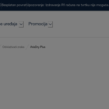
€
Besplatan povrat
Upozorenje: Izdravanje R1 računa na tvrtku nije moguć
e uređaja
Promocija
Odvlaživači zraka
AriaDry Plus