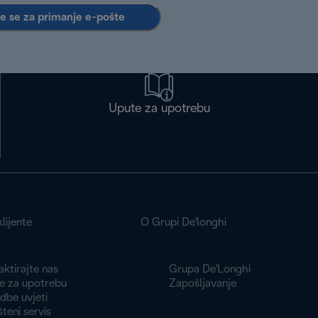
te se za primanje e-pošte
Upute za upotrebu
lijente
O Grupi De'longhi
ktirajte nas
Grupa De'Longhi
e za upotrebu
Zapošljavanje
dbe uvjeti
teni servis