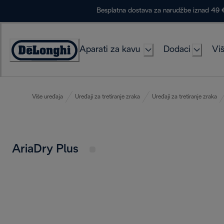
Skip
Besplatna dostava za narudžbe iznad 49 
to
Content
Aparati za kavu
Dodaci
Viš
Accessibility
Statement
Više uređaja
Uređaji za tretiranje zraka
Uređaji za tretiranje zraka
AriaDry Plus