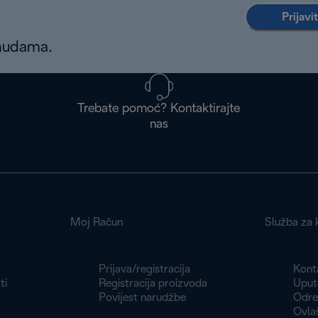
Prijavi
onudama.
Trebate pomoć? Kontaktirajte
nas
Moj Račun
Služba za k
Prijava/registracija
Konta
ti
Registracija proizvoda
Uput
Povijest narudžbe
Odre
Ovlaš