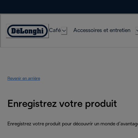
Skip
to
Content
Café
Accessoires et entretien
Déclaration
d'accessibilité
Revenir en arrière
Enregistrez votre produit
Enregistrez votre produit pour découvrir un monde d’avantag