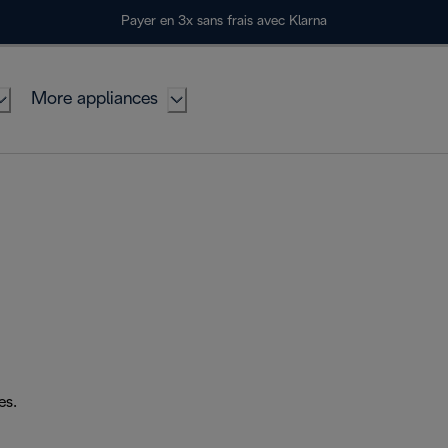
Payer en 3x sans frais avec Klarna
More appliances
es.