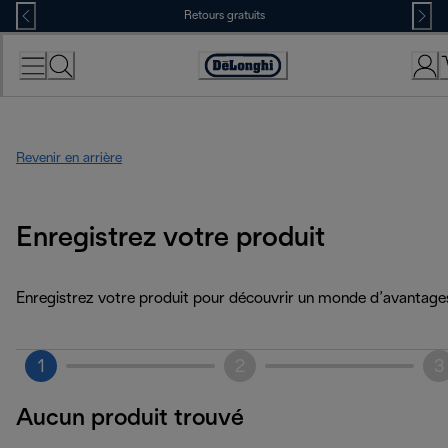
Skip
Retours gratuits
to
Content
Déclaration
d'accessibilité
Revenir en arrière
Enregistrez votre produit
Enregistrez votre produit pour découvrir un monde d’avantage
1
2
3
Aucun produit trouvé