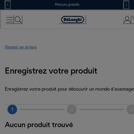
Skip
Retours gratuits
to
Content
Déclaration
d'accessibilité
Revenir en arrière
Enregistrez votre produit
Enregistrez votre produit pour découvrir un monde d’avantage
1
2
3
Aucun produit trouvé