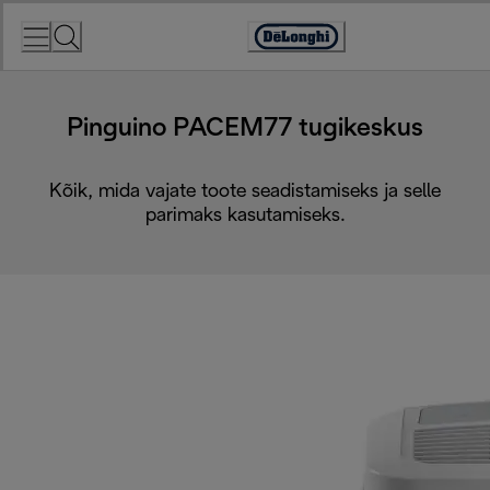
Skip
to
Accessibility
Content
Statement
Pinguino PACEM77 tugikeskus
Kõik, mida vajate toote seadistamiseks ja selle
parimaks kasutamiseks.