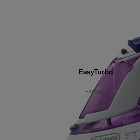
EasyTurbo
FXK23AT