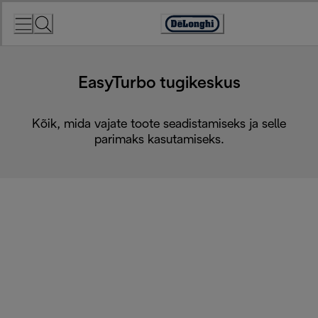
Skip
to
Accessibility
Content
Statement
EasyTurbo tugikeskus
Kõik, mida vajate toote seadistamiseks ja selle
parimaks kasutamiseks.