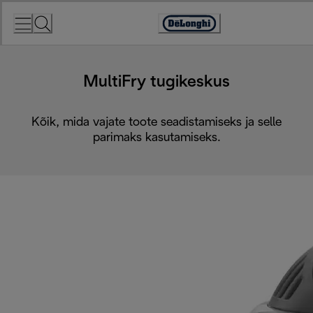
Skip
to
Accessibility
Content
Statement
MultiFry tugikeskus
Kõik, mida vajate toote seadistamiseks ja selle
parimaks kasutamiseks.